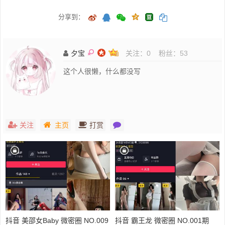
分享到：
夕宝
关注：
0
粉丝：
53
这个人很懒，什么都没写
关注
主页
打赏
抖音 美邵女Baby 微密圈 NO.009
抖音 霸王龙 微密圈 NO.001期