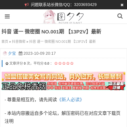
问题联系站长微信/QQ：3203693429
抖音 谨一 微密圈 NO.001期 【13P2V】最新
首页
»
抖音微密
»
抖音 谨一 微密圈 NO.001期 【13P2V】最新
夕宝
2023-10-09 20:17
文章评分
0
次，平均分
0.0
：
- 尊重是相互的，请先阅读
《新人必读》
- 本站内容搬运自多个论坛，解压密码已在对应文章下载页
注明