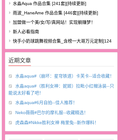
水淼aqua 作品合集 [241套][持续更新]
雨波_HaneAme 作品合集 [446套][持续更新]
加盟做一个美/女/写/真网站！实现躺赚梦！
新人必看指南
快手小奶球跳舞视频合集_含榜一大哥万元定制[124
V/8.48G]
近期文章
水淼aqua#（崩坏：星穹铁道）卡芙卡--适合收藏！
水淼aqua#（胜利女神：妮姬）拉毗小红帽泳装--只
能说太好看了吧！
水淼aqua#6月自拍--佳人推荐！
Neko薇薇#巴尔的摩礼服--收藏精选！
虎森森#Nikke胜利女神 梅里兔--新作爆料！