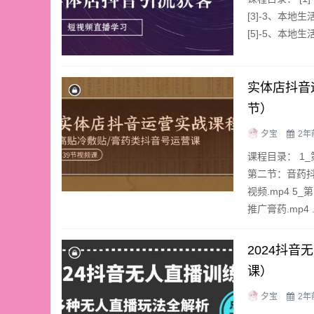
[3]-3、本地
[5]-5、本地
实体店抖音
节）
夕宝
2年
课程目录： 1_
第二节：音药抖
视频.mp4 
推广膏药.mp4 .
2024抖
课）
夕宝
2年