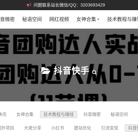
问题联系站长微信/QQ：3203693429
抖音微密
秘语空间
网红视频
女神合集
技术教程与赚
抖音快手
快讯
女神合集
技术教程与赚钱
抖音微密
秘语空间
国外项目
大佬分享
小红书
建站优化
引流变现
抖音