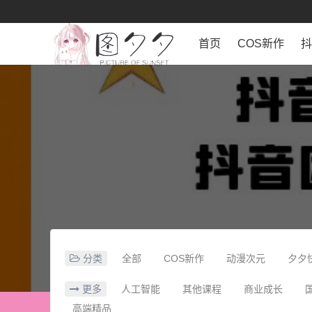
首页
COS新作
分类
全部
COS新作
动漫次元
夕夕
更多
人工智能
其他课程
商业成长
高端精品