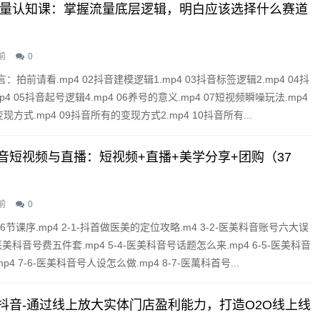
音流量认知课：掌握流量底层逻辑，明白应该选择什么赛道
前
0
言：拍前请看.mp4 02抖音建模逻辑1.mp4 03抖音标签逻辑2.mp4 04抖
4 05抖音起号逻辑4.mp4 06养号的意义.mp4 07短视频瞬噪玩法.mp4
现方式.mp4 09抖音所有的变现方式2.mp4 10抖音所有...
音短视频与直播：短视频+直播+美学分享+团购（37
前
0
36节课序.mp4 2-1-抖首做医美的定位攻略.m4 3-2-医美料音账号六大误
3-医美科音号费五件套.mp4 5-4-医美科音号话题怎么来.mp4 6-5-医美科音
4 7-6-医美科音号人设怎么做.mp4 8-7-医萬科首号...
抖音-通过线上放大实体门店盈利能力，打造O2O线上线