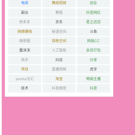
电商
舞蹈视频
创业
副业
教程
抖音网红
拼多多
京东
星之迟迟
网络赚钱
秘语空间
斗鱼
微密圈
铁粉空间
网易CC
蠢沫沫
人工智能
会员打包
快手
抖店
分享
项目
直播视频
虎牙
yuuhui玉汇
淘宝
韩国主播
技术
抖音微密
抖音