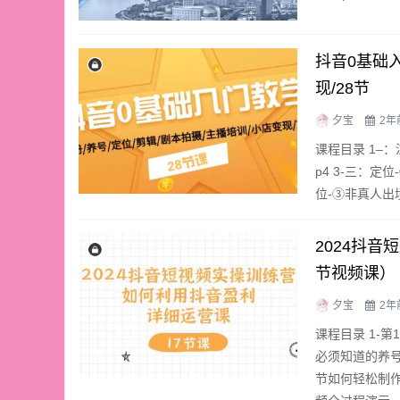
抖音0基础入
现/28节
夕宝
2年
课程目录 1–：
p4 3-三：定位
位-③非真人出境
2024抖
节视频课）
夕宝
2年
课程目录 1-第
必须知道的养号技
节如何轻松制作