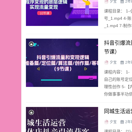
夕宝
2年
课程目录： 1-
号_1.mp4 4
_1.mp4 7-
抖音引爆流
节课）
夕宝
2年
课程内容： 1
自己的账号定位
理性创作 5-
你做事事半功倍 
同城生活运
夕宝
2年
课程目录： [1