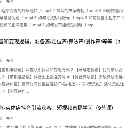
前
0
小程序变现的底层逻辑_1.mp4 2-抖音的推荐机制_1.mp4 3-如何快速起
-账号常见问题_1.mp4 5-如何寻找对标账号_1.mp4 6-如何设置小程序口令
制作视频的正确姿势_1.mp4 8-如何发布挂載短视频_1.mp...
量和变现逻辑，准备篇/定位篇/算法篇/创作篇/等等（9
前
0
-【前期准备篇】深度认识抖音和变现方式 2-【账号定位篇】找到最适合
 3-【前期准备篇】抖音史上最强养号 4-【抖音算法篇】无敌算法思维-
【内容创作篇】提高账号权重最强技巧-破播放 6-【抖音思维】演化思维让
7-【内容创作...
营-实体店抖音引流获客：短视频直播学习（9节课）
前
0
]-1、本地生活的流量逻辑.mp4 [2]-2、本地生活如何做好内容输出.mp4