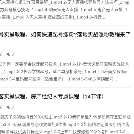
无人直播准备工作项目讲解_1.mp4 2-无人直播搭建账号方法技巧_1.mp
力起号核心技巧_1.mp4 4-聊天室无人直播_1.mp4 5-电台无人直播_1.
人直播_1.mp4 7-无人直播[擇放器的区别]_1.mp4 8-抖音...
号实操教程，如何快速起号涨粉?落地实战涨粉教程来了
前
0
12为何一定要学会快速起号技术_1.mp4 2-1抖音快速起号涨粉实战技术
_1.mp4 3-2长沙学妹起号，适合单身相亲号_1.mp4 4-3济南女孩8天
.mp4 5-4宝妈起号案例（适合宝妈）_1.mp4 6-548岁阿姨起号...
客实操课程，房产经纪人专属课程（14节课）
前
0
1卖房子必须做抖音的9大理由.mp3 2-13老陈是谁？他是如何在互联网赚
p3 3-2玩转新账号必须要做的6件事.mp3 4-3如何精准定位吸引精准客
如何精确寻找优质对标账号.mp3 6-5上热门快速涨粉的6个技巧.mp3 7-6...