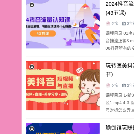
2024抖
(43节课)
夕宝
2年
课程目录 01序
音推流逻辑3.mp
08抖音所有的变
玩转医美抖
节）
夕宝
2年
课程目录 1-新
区1.mp4 4-
号对标怎么弄.mp
瑜伽馆玩赚