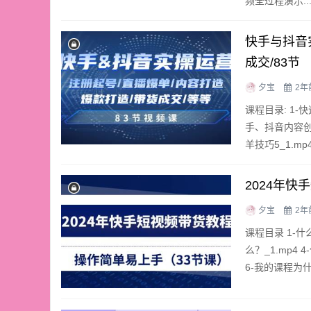
频全过程演示..
快手与抖音
成交/83节
夕宝
2年
课程目录: 1-
手、抖音内容创作
羊技巧5_1.m
2024年
夕宝
2年
课程目录 1-什
么？_1.mp4
6-我的课程为什么