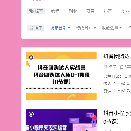
标签
教程
副业
项目
抖音
创业
排序
发布日期
修改时间
收藏数量
抖音团购达
夕宝
2年
课程目录： 1-团
达人_1.mp4 
剪课_1.mp4 
抖音小程序
0节课）