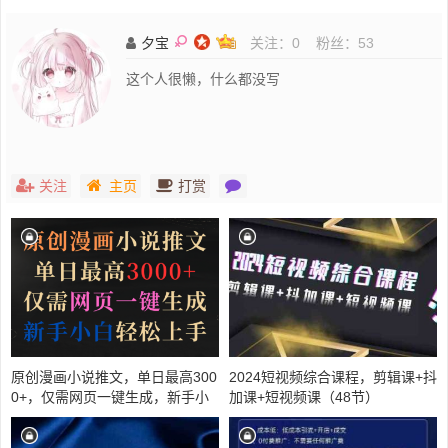
夕宝
关注：
0
粉丝：
53
这个人很懒，什么都没写
关注
主页
打赏
原创漫画小说推文，单日最高300
2024短视频综合课程，剪辑课+抖
0+，仅需网页一键生成，新手小
加课+短视频课（48节）
白轻松上手