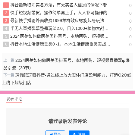
抖音最新取消实名方法，有无实名人信息的情况下都可以取消实名，自测
1
0
快手短视频带货，操作简单易上手，人人都可操作的长期稳定项目!
2
0
最新快手播剧外面收费1999羊群效应螺旋起号玩法配合流量日入几百完全没问题
3
0
半无人直播弹幕整蛊玩法2.0，日入1000+植物大战僵尸弹幕整蛊，撸礼物音浪效果很强大
4
0
2024医美如何做医美类抖音号，本地团购、短视频直播双ip爆品引流（30节）
5
0
抖音本地生活健康垂类0~1，本地生活健康垂类实战干货
6
0
2024医美如何做医美类抖音号，本地团购、短视频直播双ip爆
上一篇
品引流（30节）
瑜伽馆玩赚抖音-通过线上放大实体门店盈利能力，打造O2O线
下一篇
上线下超级门店
发表评论
请登录后发表评论
登录
注册