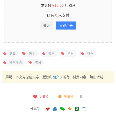
或支付
¥
10.00
后阅读
已有
0
人支付
登录
立即注册
副业
快手
技术
抖音
教程
网络赚钱
项目
声明：
本文为原创文章，版权归
图夕夕
所有，付费内容，禁止转载！
点赞
0
收藏 0
分享到：