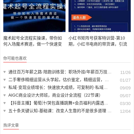
魔术起号全流程实操课，带你如
小红书矩阵号获客特训营-第10
何入场魔术赛道，做一个快速变
期，小红书电商的带货课，引流
现的魔术师
变现新商机
你可能也喜欢
♥
通往百万年薪之路·陪跑训练营：职场外挂/年薪百万技巧/职业规划定制/等等
11/26
♥
二手奢侈精细运营从头学起，估价鉴定，精细运营，细节操作（58节）
01/27
♥
私域·变现业绩增长：快速放大成绩，可复制的·私域系统课程
09/09
♥
AIGC商业设计大师班，商业设计全流程（22节课）
05/07
♥
【抖音主播】葡萄汁/哭包直播跳舞+会员福利内露透毛 无水印 （21v/1.29g）
03/30
♥
五十条关键认知-基础课：改变人生靠的不是很多道理 而是关键 认知
12/04
热评文章