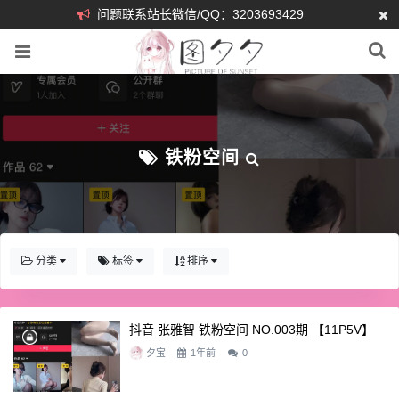
问题联系站长微信/QQ：3203693429
铁粉空间
分类
标签
排序
抖音 张雅智 铁粉空间 NO.003期 【11P5V】
夕宝
1年前
0