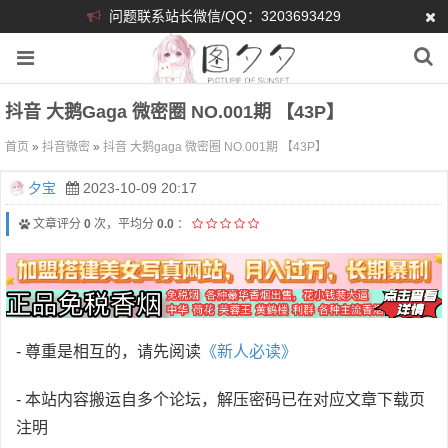
问题联系站长微信/QQ：3203693429
抖音 大鹅gaga 微密圈 NO.001期 【43P】
首页
»
抖音微密
»
抖音 大鹅gaga 微密圈 NO.001期 【43P】
夕宝
2023-10-09 20:17
文章评分
0
次，平均分
0.0
：
- 尊重是相互的，请先阅读
《新人必读》
- 本站内容搬运自多个论坛，解压密码已在对应文章下载页
注明