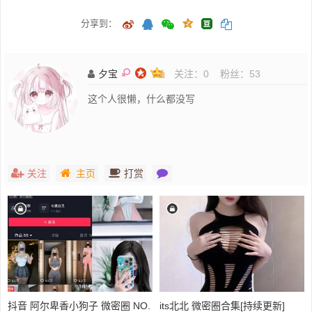
分享到：
夕宝
关注：
0
粉丝：
53
这个人很懒，什么都没写
关注
主页
打赏
抖音 阿尔卑香小狗子 微密圈 NO.
its北北 微密圈合集[持续更新]