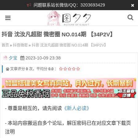
问题联系站长微信/QQ：3203693429
抖音 沈汝凡超甜 微密圈 NO.014期 【34P2V】
首页
»
抖音微密
»
抖音 沈汝凡超甜 微密圈 NO.014期 【34P2V】
夕宝
2023-10-09 23:38
文章评分
0
次，平均分
0.0
：
- 尊重是相互的，请先阅读
《新人必读》
- 本站内容搬运自多个论坛，解压密码已在对应文章下载页
注明