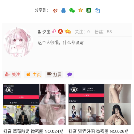
分享到：
夕宝
关注：
0
粉丝：
53
这个人很懒，什么都没写
关注
主页
打赏
抖音 草莓酸奶 微密圈 NO.024期
抖音 猫猫好困 微密圈 NO.026期