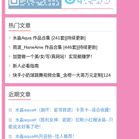
热门文章
水淼aqua 作品合集 [241套][持续更新]
雨波_HaneAme 作品合集 [446套][持续更新]
加盟做一个美/女/写/真网站！实现躺赚梦！
新人必看指南
快手小奶球跳舞视频合集_含榜一大哥万元定制[124
V/8.48G]
近期文章
水淼aqua#（崩坏：星穹铁道）卡芙卡--适合收藏！
水淼aqua#（胜利女神：妮姬）拉毗小红帽泳装--只
能说太好看了吧！
水淼aqua#6月自拍--佳人推荐！