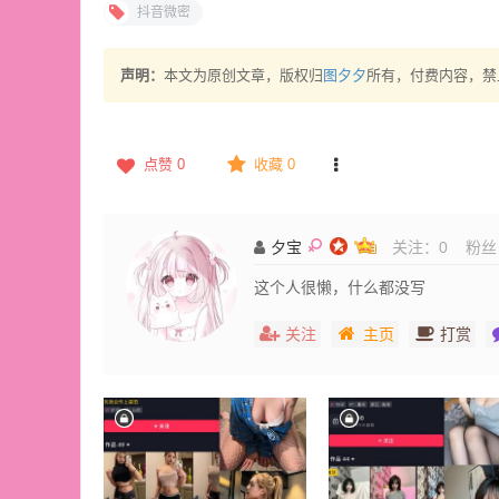
抖音微密
声明：
本文为原创文章，版权归
图夕夕
所有，付费内容，禁
点赞
0
收藏 0
夕宝
关注：
0
粉丝
这个人很懒，什么都没写
关注
主页
打赏