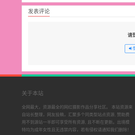
发表评论
请
关于本站
全网最大，资源最全的网红摄影作品分享社区。 本站资源来
自站长整理，网友投稿，汇聚多个同类型站点资源, 赞助费
用不到源站一半即可享受所有资源, 且不断在更新。出境模
特均为成年女性且无违禁内容，若有侵权请通知我们删除！