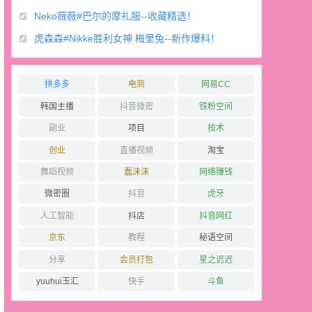
Neko薇薇#巴尔的摩礼服--收藏精选！
虎森森#Nikke胜利女神 梅里兔--新作爆料！
拼多多
电商
网易CC
韩国主播
抖音微密
铁粉空间
副业
项目
技术
创业
直播视频
淘宝
舞蹈视频
蠢沫沫
网络赚钱
微密圈
抖音
虎牙
人工智能
抖店
抖音网红
京东
教程
秘语空间
分享
会员打包
星之迟迟
yuuhui玉汇
快手
斗鱼