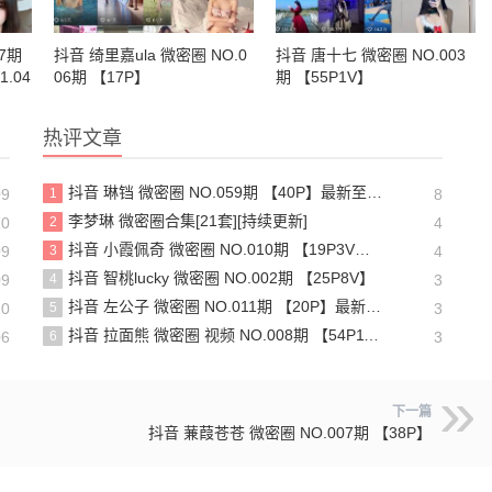
7期
抖音 绮里嘉ula 微密圈 NO.0
抖音 唐十七 微密圈 NO.003
.04
06期 【17P】
期 【55P1V】
热评文章
抖音 琳铛 微密圈 NO.059期 【40P】最新至：2024.1.10
09
1
8
李梦琳 微密圈合集[21套][持续更新]
10
2
4
抖音 小霞佩奇 微密圈 NO.010期 【19P3V】最新至：2025.5.26
09
3
4
抖音 智桃lucky 微密圈 NO.002期 【25P8V】
09
4
3
抖音 左公子 微密圈 NO.011期 【20P】最新至：2024.5.13
10
5
3
抖音 拉面熊 微密圈 视频 NO.008期 【54P11V】
06
6
3
下一篇
抖音 蒹葭苍苍 微密圈 NO.007期 【38P】