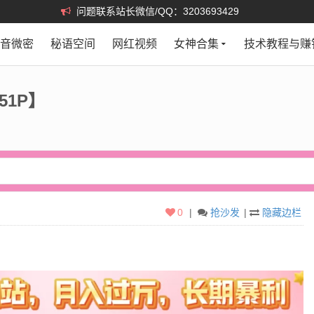
问题联系站长微信/QQ：3203693429
抖音微密
秘语空间
网红视频
女神合集
技术教程与赚
51P】
0
|
抢沙发
|
隐藏边栏