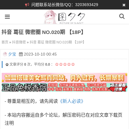
问题联系站长微信/QQ：3203693429
抖音 葛征 微密圈 NO.020期 【18P】
首页
»
抖音微密
»
抖音 葛征 微密圈 NO.020期 【18P】
夕宝
2023-10-10 00:45
文章评分
0
次，平均分
0.0
：
- 尊重是相互的，请先阅读
《新人必读》
- 本站内容搬运自多个论坛，解压密码已在对应文章下载页
注明