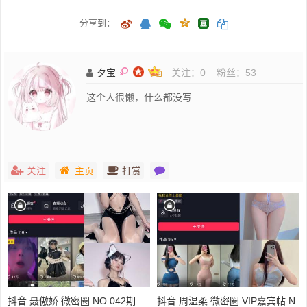
分享到：
夕宝
关注：
0
粉丝：
53
这个人很懒，什么都没写
关注
主页
打赏
抖音 聂傲娇 微密圈 NO.042期
抖音 周温柔 微密圈 VIP嘉宾帖 N