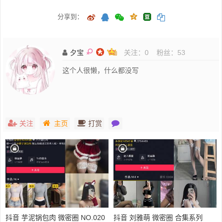
分享到：
夕宝
关注：
0
粉丝：
53
这个人很懒，什么都没写
关注
主页
打赏
抖音 芋泥锅包肉 微密圈 NO.020
抖音 刘雅萌 微密圈 合集系列