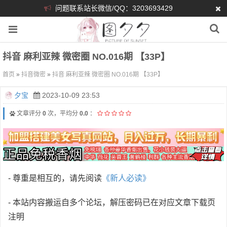
问题联系站长微信/QQ：3203693429
抖音 麻利亚辣 微密圈 NO.016期 【33P】
首页
»
抖音微密
»
抖音 麻利亚辣 微密圈 NO.016期 【33P】
夕宝
2023-10-09 23:53
文章评分
0
次，平均分
0.0
：
- 尊重是相互的，请先阅读
《新人必读》
- 本站内容搬运自多个论坛，解压密码已在对应文章下载页
注明