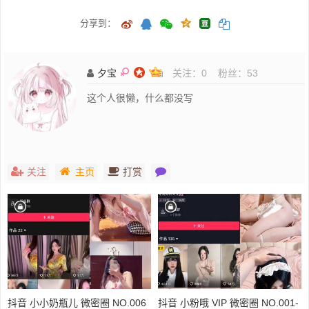
分享到：
夕宝
关注：
0
粉丝：
53
这个人很懒，什么都没写
关注
主页
打赏
抖音 小小奶瓶儿 微密圈 NO.006
抖音 小粉哦 VIP 微密圈 NO.001-