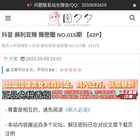
问题联系站长微信/QQ：3203693429
抖音 麻利亚辣 微密圈 NO.015期 【42P】
首页
»
抖音微密
»
抖音 麻利亚辣 微密圈 NO.015期 【42P】
夕宝
2023-10-09 23:52
文章评分
0
次，平均分
0.0
：
- 尊重是相互的，请先阅读
《新人必读》
- 本站内容搬运自多个论坛，解压密码已在对应文章下载页
注明