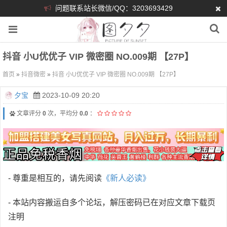
问题联系站长微信/QQ：3203693429
抖音 小U优优子 VIP 微密圈 NO.009期 【27P】
首页
»
抖音微密
»
抖音 小U优优子 VIP 微密圈 NO.009期 【27P】
夕宝
2023-10-09 20:20
文章评分
0
次，平均分
0.0
：
- 尊重是相互的，请先阅读
《新人必读》
- 本站内容搬运自多个论坛，解压密码已在对应文章下载页
注明