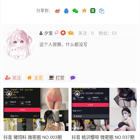
分享到：
夕宝
关注：
0
粉丝：
53
这个人很懒，什么都没写
关注
主页
打赏
抖音 猪饲料 微密圈 NO.003期
抖音 桃沢樱呀 微密圈 NO.037期