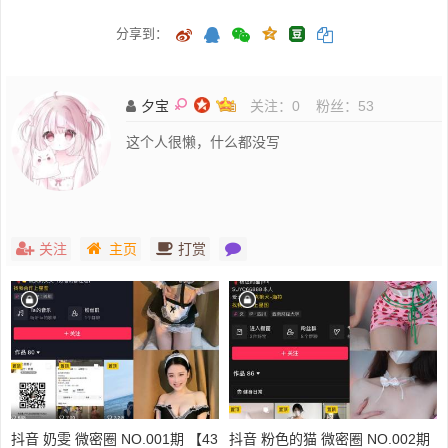
分享到：
夕宝
关注：
0
粉丝：
53
这个人很懒，什么都没写
关注
主页
打赏
抖音 奶雯 微密圈 NO.001期 【43
抖音 粉色的猫 微密圈 NO.002期