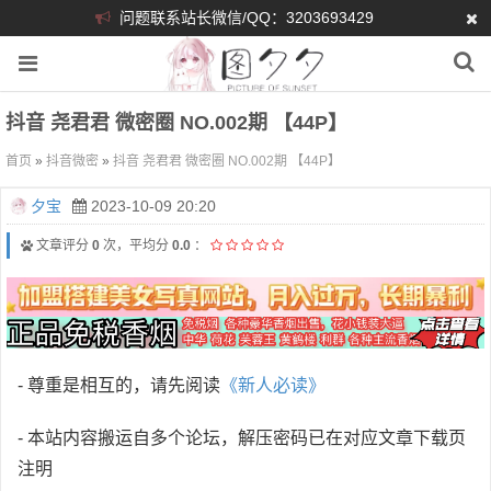
问题联系站长微信/QQ：3203693429
抖音 尧君君 微密圈 NO.002期 【44P】
首页
»
抖音微密
»
抖音 尧君君 微密圈 NO.002期 【44P】
夕宝
2023-10-09 20:20
文章评分
0
次，平均分
0.0
：
- 尊重是相互的，请先阅读
《新人必读》
- 本站内容搬运自多个论坛，解压密码已在对应文章下载页
注明