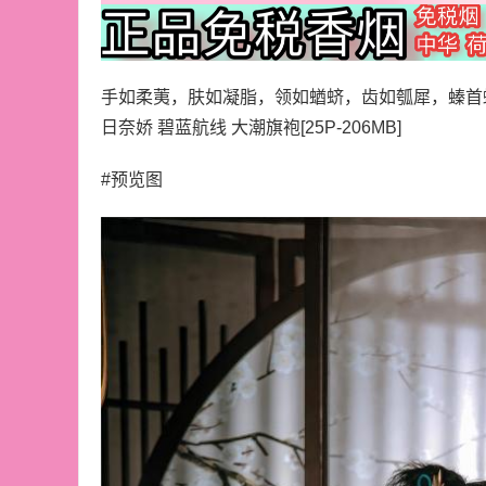
手如柔荑，肤如凝脂，领如蝤蛴，齿如瓠犀，螓首
日奈娇 碧蓝航线 大潮旗袍[25P-206MB]
#预览图