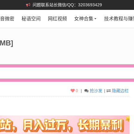
问题联系站长微信/QQ：3203693429
抖音微密
秘语空间
网红视频
女神合集
技术教程与赚
MB]
0
|
抢沙发
|
隐藏边栏