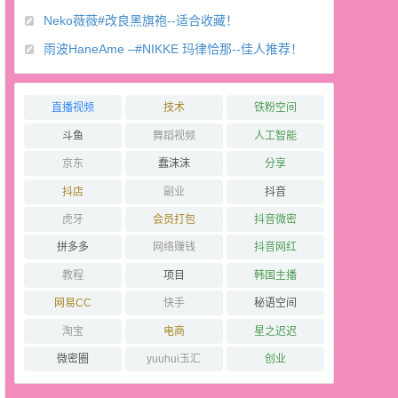
Neko薇薇#改良黑旗袍--适合收藏！
雨波HaneAme –#NIKKE 玛律恰那--佳人推荐！
直播视频
技术
铁粉空间
斗鱼
舞蹈视频
人工智能
京东
蠢沫沫
分享
抖店
副业
抖音
虎牙
会员打包
抖音微密
拼多多
网络赚钱
抖音网红
教程
项目
韩国主播
网易CC
快手
秘语空间
淘宝
电商
星之迟迟
微密圈
yuuhui玉汇
创业