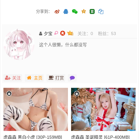
分享到：
夕宝
关注：
0
粉丝：
53
这个人很懒，什么都没写
关注
主页
打赏
虎森森 黑白小虎 [30P-159MB]
虎森森 圣诞精灵 [61P-400MB]