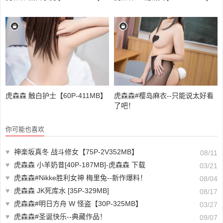
虎森森 触白护士【60P-411MB】
虎森森#樱岛麻衣--只能说太好看
了吧！
你可能也喜欢
♥
神楽坂真冬 战斗修女【75P-2V352MB】
08/11
♥
虎森森 小羊奶昔[40P-187MB]-虎森森 下载
03/21
♥
虎森森#Nikke胜利女神 梅里兔--新作爆料！
08/04
♥
虎森森 JK死库水 [35P-329MB]
08/17
♥
虎森森#明日方舟 W 怪盗【30P-325MB】
03/27
♥
虎森森#圣诞快乐--典藏作品！
09/07