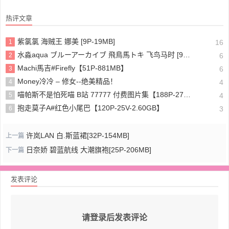
热评文章
紫氯氯 海贼王 娜美 [9P-19MB]
1
16
水淼aqua ブルーアーカイブ 飛鳥馬トキ 飞鸟马时 [91P-96MB]
2
6
Machi馬吉#Firefly【51P-881MB】
3
6
Money冷冷 – 修女--绝美精品！
4
4
喵帕斯不是怕死喵 B站 77777 付费图片集【188P-275MB】
5
4
抱走莫子A#红色小尾巴【120P-25V-2.60GB】
6
3
许岚LAN 白.斯蓝裙[32P-154MB]
上一篇
日奈娇 碧蓝航线 大潮旗袍[25P-206MB]
下一篇
发表评论
请登录后发表评论