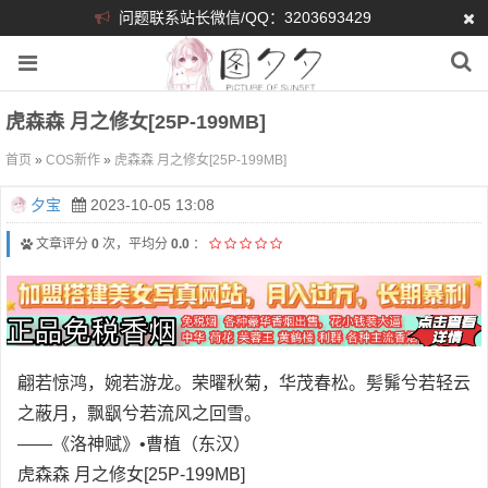
问题联系站长微信/QQ：3203693429
虎森森 月之修女[25P-199MB]
首页
»
COS新作
»
虎森森 月之修女[25P-199MB]
夕宝
2023-10-05 13:08
文章评分
0
次，平均分
0.0
：
翩若惊鸿，婉若游龙。荣曜秋菊，华茂春松。髣髴兮若轻云
之蔽月，飘飖兮若流风之回雪。
——《洛神赋》•曹植（东汉）
虎森森 月之修女[25P-199MB]