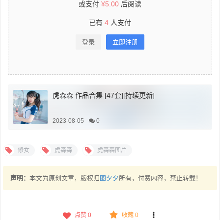
或支付
¥
5.00
后阅读
已有
4
人支付
登录
立即注册
虎森森 作品合集 [47套][持续更新]
2023-08-05
0
修女
虎森森
虎森森图片
声明：
本文为原创文章，版权归
图夕夕
所有，付费内容，禁止转载！
点赞
0
收藏 0