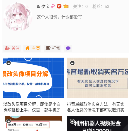
夕宝
关注：
0
粉丝：
53
这个人很懒，什么都没写
关注
主页
打赏
漫改头像项目分解，即使是小白
抖音最新取消实名方法，有无实
也能轻松上手，仅需一部手机即
名人信息的情况下都可以取消实
可
名，自测