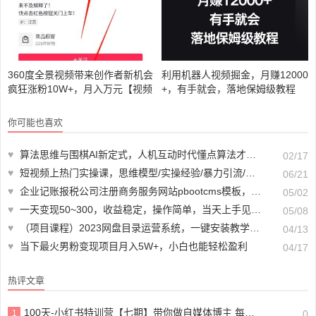
360度全景视频带来创作者新机会
利用机器人视频掘金，月赚12000
疯狂涨粉10W+，月入万元【视频
+，有手就会，落地保姆级教程
教程+配套工具】
你可能也喜欢
♥
算法思维与围棋AI新定式，人机互动时代懂点算法才能赢（22节完整版）
02/17
♥
短视频上热门实操课，思维模型/实操经验/暴力引流/后端变现（11节）
06/21
♥
企业记账报税公司注册商务服务网站pbootcms模板，财务会计类网站搭建【源码+教程】
05/02
♥
一天变现50~300，收益稳定，操作简单，当天上手见收益！
05/08
♥
（项目课程）2023网盘目录运营系统，一键安装教学，一共支持约30款云盘
04/13
♥
当下最火男粉变现项目月入5W+，小白也能轻松盈利
04/17
热评文章
100天-小红书特训营【七期】带你做自媒体博主 每月多赚4位数 IP账号全指南
1
0