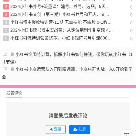
2024小红书养号+流量课：建号、养号、选品，5天多款打爆全流程
2
0
2024小红书文创（第三期）小红书养号和开店、文创货盘、排名优化、直播带货卖文创等
3
0
小红书博主爆款特训营-11期 无需技能 不露脸 0-1教你做爆款 涨粉 引流 变现
4
0
2024小红书读书博主实战营：从定位到制作到变现 42天玩转小红书
5
0
小红书引流特训营第15期，小红书矩阵号月引流80000+到微信（10节课）
6
0
小红书突围特训营，拆解小红书如何赚钱，带你玩转小红书（1
上一篇
1节课）
小红书电商运营从入门到精通课，电商店群实战，从0开始到学
下一篇
会
发表评论
请登录后发表评论
登录
注册