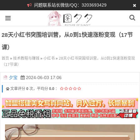
问题联系站长微信/QQ：3203693429
28天小红书突围培训营，从0到1快速涨粉变现（17节
课）
首页
»
技术教程与赚钱
»
小红书
»
28天小红书突围培训营，从0到1快速涨粉变现
（17节课）
夕宝
2024-06-03 17:06
文章评分
0
次，平均分
0.0
：