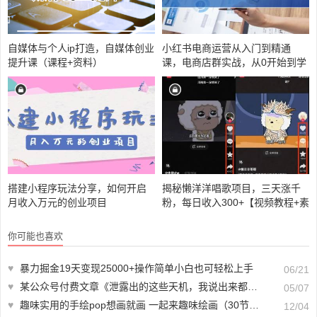
自媒体与个人ip打造，自媒体创业
小红书电商运营从入门到精通
提升课（课程+资料）
课，电商店群实战，从0开始到学
会
搭建小程序玩法分享，如何开启
揭秘懒洋洋唱歌项目，三天涨千
月收入万元的创业项目
粉，每日收入300+【视频教程+素
材】
你可能也喜欢
♥
暴力掘金19天变现25000+操作简单小白也可轻松上手
06/21
♥
某公众号付费文章《泄露出的这些天机，我说出来都有点胆寒》
05/07
♥
趣味实用的手绘pop想画就画 一起来趣味绘画（30节课）
12/04