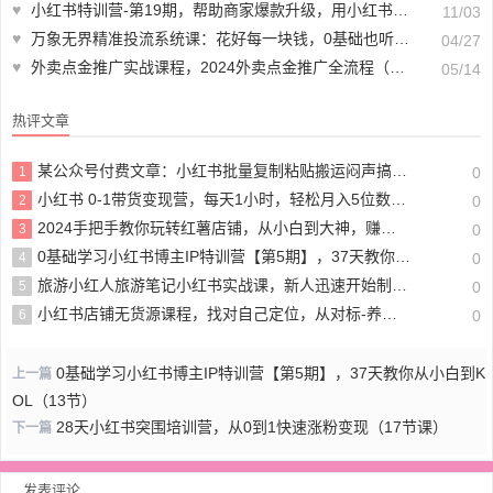
♥
小红书特训营-第19期，帮助商家爆款升级，用小红书引流，打造淘宝爆款
11/03
♥
万象无界精准投流系统课：花好每一块钱，0基础也听得懂（16节课）
04/27
♥
外卖点金推广实战课程，2024外卖点金推广全流程（7节课+资料）
05/14
热评文章
某公众号付费文章：小红书批量复制粘贴搬运闷声搞钱！
1
0
小红书 0-1带货变现营，每天1小时，轻松月入5位数（32节课）
2
0
2024手把手教你玩转红薯店铺，从小白到大神，赚钱才是硬道理！
3
0
0基础学习小红书博主IP特训营【第5期】，37天教你从小白到KOL（13节）
4
0
旅游小红人旅游笔记小红书实战课，新人迅速开始制作旅行爆文加速转化！
5
0
小红书店铺无货源课程，找对自己定位，从对标-养号-拿货-客服话术-售后全流程
6
0
0基础学习小红书博主IP特训营【第5期】，37天教你从小白到K
上一篇
OL（13节）
28天小红书突围培训营，从0到1快速涨粉变现（17节课）
下一篇
发表评论