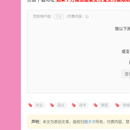
您的用户组：
(付费内容：1)
游客
限以下
或
登
创业
副业
技术
教程
网络
声明：
本文为原创文章，版权归
图夕夕
所有，付费内容，禁