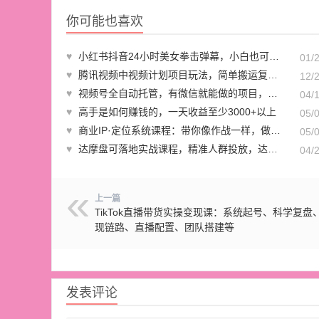
你可能也喜欢
♥
小红书抖音24小时美女拳击弹幕，小白也可以操作，落地式保姆教程
01/
♥
腾讯视频中视频计划项目玩法，简单搬运复制可刷爆流量，轻松单日收益1000+
12/
♥
视频号全自动托管，有微信就能做的项目，可无限放大躺赚管道收益
04/
♥
高手是如何赚钱的，一天收益至少3000+以上
05/
♥
商业IP·定位系统课程：带你像作战一样，做入场前分析，布局与推演
05/
♥
达摩盘可落地实战课程，精准人群投放，达摩盘人群实操课程（10节课）
04/
上一篇
TikTok直播带货实操变现课：系统起号、科学复盘
现链路、直播配置、团队搭建等
发表评论