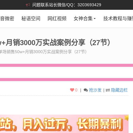
问题联系站长微信/QQ：3203693429
抖音微密
秘语空间
网红视频
女神合集
技术教程与赚
+月销3000万实战案例分享（27节）
场销售50w+月销3000万实战案例分享（27节）
0
|
抢沙发
|
隐藏边栏