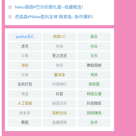
Neko薇薇#巴尔的摩礼服--收藏精选！
虎森森#Nikke胜利女神 梅里兔--新作爆料！
yuuhui玉汇
网易CC
副业
虎牙
抖店
创业
斗鱼
星之迟迟
京东
项目
快手
舞蹈视频
分享
蠢沫沫
电商
会员打包
抖音网红
微密圈
淘宝
抖音
韩国主播
人工智能
秘语空间
抖音微密
拼多多
铁粉空间
网络赚钱
教程
直播视频
技术