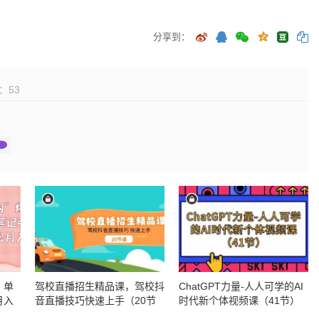
分享到：
：
53
，单
驾校直播招生精品课，驾校抖
ChatGPT力量-人人可学的AI
月入
音直播技巧快速上手（20节
时代新个体视频课（41节）
课）