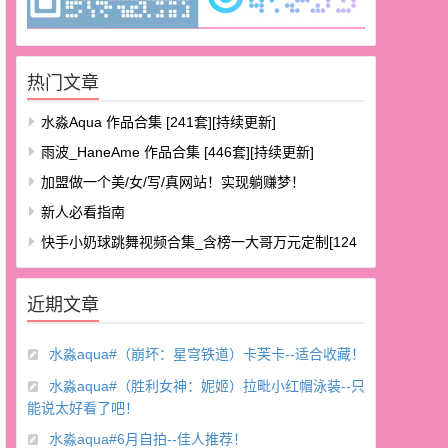
热门文章
水淼aqua 作品合集 [241套][持续更新]
雨波_HaneAme 作品合集 [446套][持续更新]
加盟做一个美/女/写/真网站！实现躺赚梦！
新人必看指南
快手小奶球跳舞视频合集_含榜一大哥万元定制[124
V/8.48G]
近期文章
水淼aqua#（崩坏：星穹铁道）卡芙卡--适合收藏！
水淼aqua#（胜利女神：妮姬）拉毗小红帽泳装--只
能说太好看了吧！
水淼aqua#6月自拍--佳人推荐！