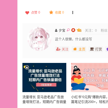
点赞
0
收藏 0
夕宝
关注：
0
粉丝
这个人很懒，什么都没写
关注
主页
打赏
流量增长 亚马逊老品广告放
小红书“0元购”爆款内容
量增效打法，短期内广告销量
篇笔记引流200+，轻松
翻倍（3堂直播课）
过W