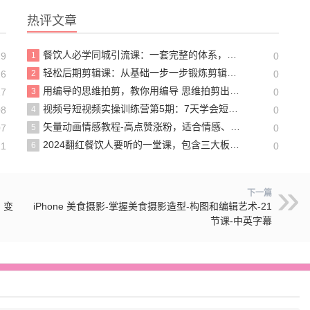
热评文章
餐饮人必学同城引流课：一套完整的体系，从0开始学习同城引流（68节课）
29
1
0
轻松后期剪辑课：从基础一步一步锻炼剪辑能力，成为一名成熟剪辑师（15节课）
26
2
0
用编导的思维拍剪，教你用编导 思维拍剪出爆款视频片段（镜头语言）
17
3
0
视频号短视频实操训练营第5期：7天学会短视频运营（12节课）
08
4
0
矢量动画情感教程-高点赞涨粉，适合情感、思维、创业教育等赛道
07
5
0
2024翻红餐饮人要听的一堂课，包含三大板块：餐饮管理、流量干货、特别篇
21
6
0
下一篇
、变
iPhone 美食摄影-掌握美食摄影造型-构图和编辑艺术-21
节课-中英字幕