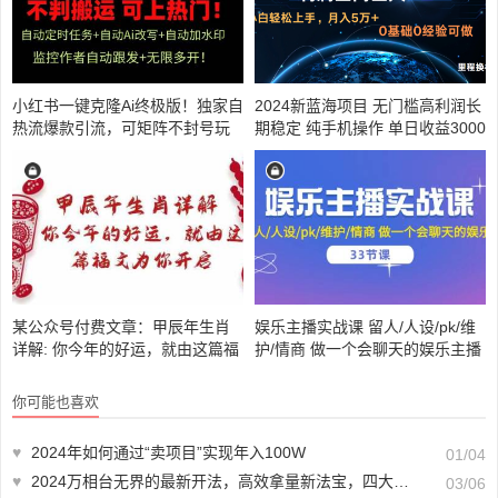
小红书一键克隆Ai终极版！独家自
2024新蓝海项目 无门槛高利润长
热流爆款引流，可矩阵不封号玩
期稳定 纯手机操作 单日收益3000
法！
+ 小白当天上手
某公众号付费文章：甲辰年生肖
娱乐主播实战课 留人/人设/pk/维
详解: 你今年的好运，就由这篇福
护/情商 做一个会聊天的娱乐主播
文为你开启！
（33节课）
你可能也喜欢
♥
2024年如何通过“卖项目”实现年入100W
01/04
♥
2024万相台无界的最新开法，高效拿量新法宝，四大功效助力精准触达高营销价值人群
03/06