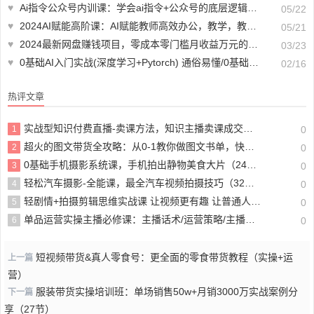
♥
Ai指令公众号内训课：学会ai指令+公众号的底层逻辑（7节课）
05/22
♥
2024AI赋能高阶课：AI赋能教师高效办公，教学，教研等（87节）
05/21
♥
2024最新网盘赚钱项目，零成本零门槛月收益万元的保姆级教程【视频教程】
03/23
♥
0基础AI入门实战(深度学习+Pytorch) 通俗易懂/0基础入门/案例实战/跨专业提升
02/16
热评文章
实战型知识付费直播-卖课方法，知识主播卖课成交公式，知识主播孵化
1
0
超火的图文带货全攻略：从0-1教你做图文书单，快速拿结果-长期项目
2
0
0基础手机摄影系统课，手机拍出静物美食大片（24节课）
3
0
轻松汽车摄影-全能课，最全汽车视频拍摄技巧（32节课）
4
0
轻剧情+拍摄剪辑思维实战课 让视频更有趣 让普通人也有演电影的体验（23节课）
5
0
单品运营实操主播必修课：主播话术/运营策略/主播表现力（27节课）
6
0
短视频带货&真人零食号：更全面的零食带货教程（实操+运
上一篇
营）
服装带货实操培训班：单场销售50w+月销3000万实战案例分
下一篇
享（27节）