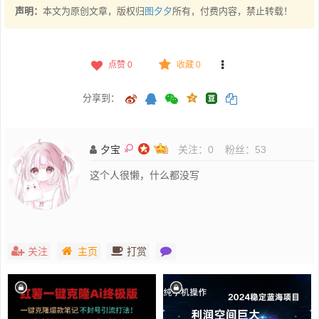
声明：
本文为原创文章，版权归
图夕夕
所有，付费内容，禁止转载！
点赞
0
收藏 0
分享到：
夕宝
关注：
0
粉丝：
53
这个人很懒，什么都没写
关注
主页
打赏