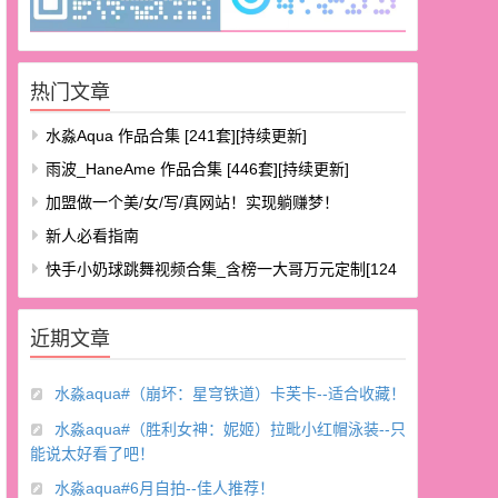
热门文章
水淼aqua 作品合集 [241套][持续更新]
雨波_HaneAme 作品合集 [446套][持续更新]
加盟做一个美/女/写/真网站！实现躺赚梦！
新人必看指南
快手小奶球跳舞视频合集_含榜一大哥万元定制[124
V/8.48G]
近期文章
水淼aqua#（崩坏：星穹铁道）卡芙卡--适合收藏！
水淼aqua#（胜利女神：妮姬）拉毗小红帽泳装--只
能说太好看了吧！
水淼aqua#6月自拍--佳人推荐！