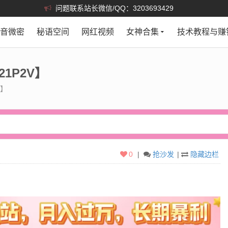
问题联系站长微信/QQ：3203693429
抖音微密
秘语空间
网红视频
女神合集
技术教程与赚
21P2V】
V】
0
|
抢沙发
|
隐藏边栏