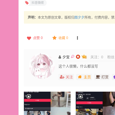
抖音微密
声明：
本文为原创文章，版权归
图夕夕
所有，付费内容，禁
点赞
0
收藏 0
夕宝
关注：
0
粉丝
这个人很懒，什么都没写
关注
主页
打赏