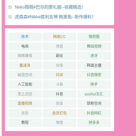
Neko薇薇#巴尔的摩礼服--收藏精选！
虎森森#Nikke胜利女神 梅里兔--新作爆料！
技术
网易CC
微密圈
电商
项目
舞蹈视频
网络赚钱
副业
虎牙
蠢沫沫
分享
韩国主播
秘语空间
抖店
抖音微密
人工智能
斗鱼
快手
星之迟迟
抖音
yuuhui玉汇
直播视频
创业
铁粉空间
京东
会员打包
抖音网红
教程
淘宝
拼多多