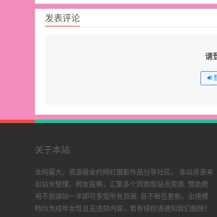
发表评论
请
关于本站
全网最大，资源最全的网红摄影作品分享社区。 本站资源来
自站长整理，网友投稿，汇聚多个同类型站点资源, 赞助费
用不到源站一半即可享受所有资源, 且不断在更新。出境模
特均为成年女性且无违禁内容，若有侵权请通知我们删除！