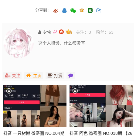
分享到：
夕宝
关注：
0
粉丝：
53
这个人很懒，什么都没写
关注
主页
打赏
抖音 一只树懒 微密圈 NO.004期
抖音 阿色 微密圈 NO.018期 【26