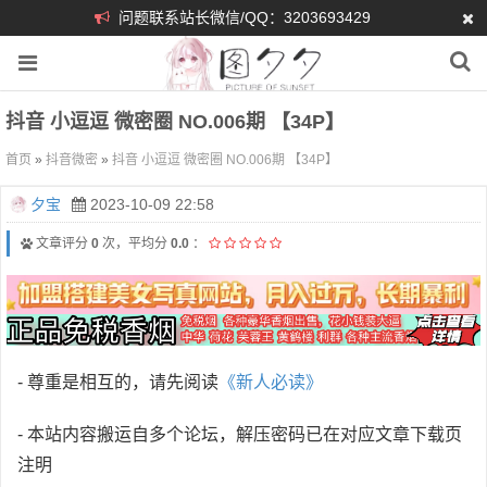
问题联系站长微信/QQ：3203693429
抖音 小逗逗 微密圈 NO.006期 【34P】
首页
»
抖音微密
»
抖音 小逗逗 微密圈 NO.006期 【34P】
夕宝
2023-10-09 22:58
文章评分
0
次，平均分
0.0
：
- 尊重是相互的，请先阅读
《新人必读》
- 本站内容搬运自多个论坛，解压密码已在对应文章下载页
注明