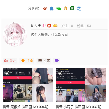
分享到：
夕宝
关注：
0
粉丝：
53
这个人很懒，什么都没写
关注
主页
打赏
抖音 聂傲娇 微密圈 NO.004期
抖音 小萌子 微密圈 NO.037期