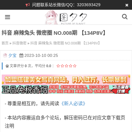
问题联系站长微信/QQ：3203693429
抖音 麻辣兔头 微密圈 NO.008期 【134P8V】
首页
»
抖音微密
»
抖音 麻辣兔头 微密圈 NO.008期 【134P8V】
夕宝
2023-10-10 00:25
文章评分
0
次，平均分
0.0
：
- 尊重是相互的，请先阅读
《新人必读》
- 本站内容搬运自多个论坛，解压密码已在对应文章下载页
注明