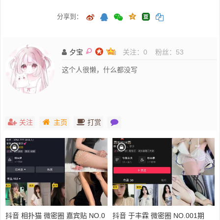
分享到：
夕宝
关注：
0
粉丝：
53
这个人很懒，什么都没写
关注
主页
打赏
抖音 相扑猫 微密圈 嘉宾贴 NO.0
抖音 于丰霖 微密圈 NO.001期