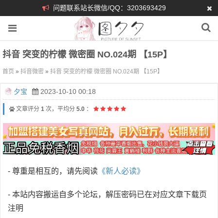
问题联系站长微信/QQ：3203693429
抖音 突变的柠檬 微密圈 NO.024期 【15P】
首页
»
抖音微密
»
抖音 突变的柠檬 微密圈 NO.024期 【15P】
夕宝
2023-10-10 00:18
文章评分
1
次，平均分
5.0
：
- 尊重是相互的，请先阅读
《新人必读》
- 本站内容搬运自多个论坛，解压密码已在对应文章下载页
注明