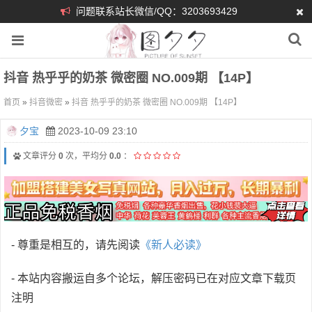
问题联系站长微信/QQ：3203693429
抖音 热乎乎的奶茶 微密圈 NO.009期 【14P】
首页
»
抖音微密
»
抖音 热乎乎的奶茶 微密圈 NO.009期 【14P】
夕宝
2023-10-09 23:10
文章评分
0
次，平均分
0.0
：
- 尊重是相互的，请先阅读
《新人必读》
- 本站内容搬运自多个论坛，解压密码已在对应文章下载页
注明