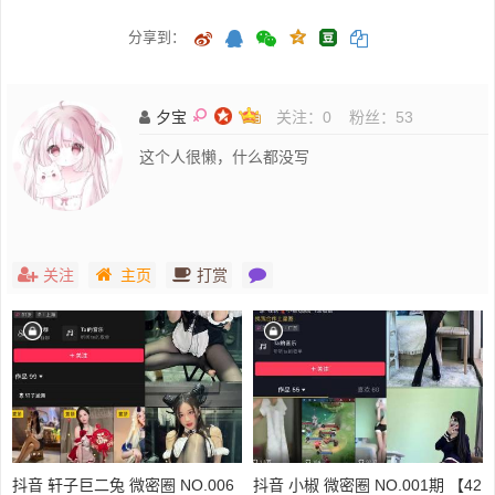
分享到：
夕宝
关注：
0
粉丝：
53
这个人很懒，什么都没写
关注
主页
打赏
抖音 轩子巨二兔 微密圈 NO.006
抖音 小椒 微密圈 NO.001期 【42