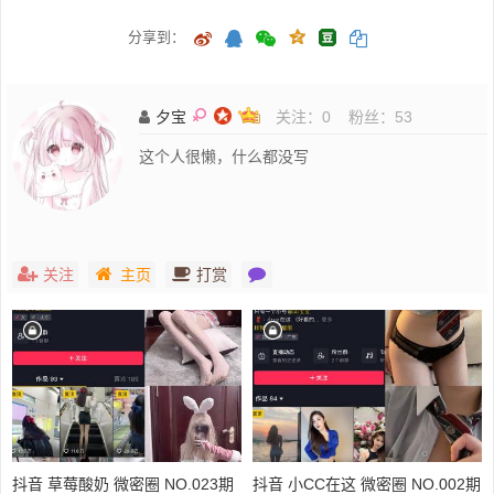
分享到：
夕宝
关注：
0
粉丝：
53
这个人很懒，什么都没写
关注
主页
打赏
抖音 草莓酸奶 微密圈 NO.023期
抖音 小CC在这 微密圈 NO.002期