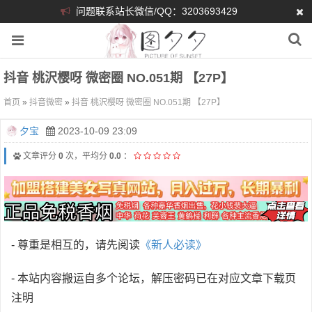
问题联系站长微信/QQ：3203693429
抖音 桃沢樱呀 微密圈 NO.051期 【27P】
首页
»
抖音微密
»
抖音 桃沢樱呀 微密圈 NO.051期 【27P】
夕宝
2023-10-09 23:09
文章评分
0
次，平均分
0.0
：
- 尊重是相互的，请先阅读
《新人必读》
- 本站内容搬运自多个论坛，解压密码已在对应文章下载页
注明