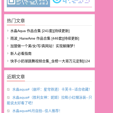
热门文章
水淼aqua 作品合集 [241套][持续更新]
雨波_HaneAme 作品合集 [446套][持续更新]
加盟做一个美/女/写/真网站！实现躺赚梦！
新人必看指南
快手小奶球跳舞视频合集_含榜一大哥万元定制[124
V/8.48G]
近期文章
水淼aqua#（崩坏：星穹铁道）卡芙卡--适合收藏！
水淼aqua#（胜利女神：妮姬）拉毗小红帽泳装--只
能说太好看了吧！
水淼aqua#6月自拍--佳人推荐！