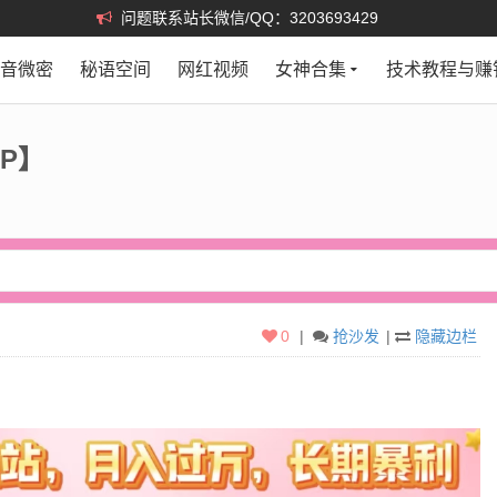
问题联系站长微信/QQ：3203693429
抖音微密
秘语空间
网红视频
女神合集
技术教程与赚
2P】
0
|
抢沙发
|
隐藏边栏