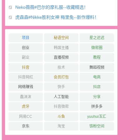
Neko薇薇#巴尔的摩礼服--收藏精选！
虎森森#Nikke胜利女神 梅里兔--新作爆料！
项目
秘语空间
星之迟迟
创业
韩国主播
微密圈
副业
直播视频
教程
抖音
技术
舞蹈视频
抖音网红
会员打包
电商
网络赚钱
快手
抖店
蠢沫沫
人工智能
分享
虎牙
抖音微密
拼多多
网易CC
斗鱼
yuuhui玉汇
京东
淘宝
铁粉空间