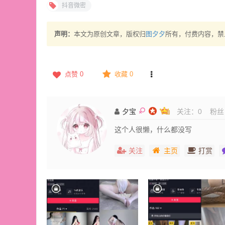
抖音微密
声明：
本文为原创文章，版权归
图夕夕
所有，付费内容，禁
点赞
0
收藏 0
夕宝
关注：
0
粉丝
这个人很懒，什么都没写
关注
主页
打赏