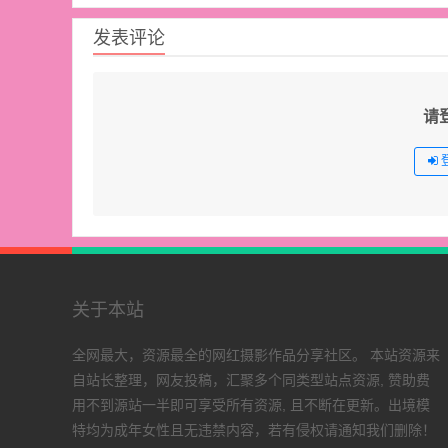
发表评论
请
关于本站
全网最大，资源最全的网红摄影作品分享社区。 本站资源来
自站长整理，网友投稿，汇聚多个同类型站点资源, 赞助费
用不到源站一半即可享受所有资源, 且不断在更新。出境模
特均为成年女性且无违禁内容，若有侵权请通知我们删除！