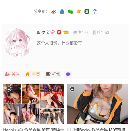
分享到：
夕宝
关注：
0
粉丝：
53
这个人很懒，什么都没写
关注
主页
打赏
Hachi 小芭 作品合集 [6套][持续更
贝贝琪Becky 作品合集 [39套][持