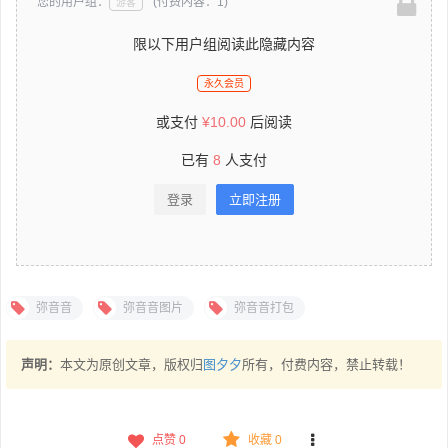
您的用户组：
(付费内容：1)
游客
限以下用户组阅读此隐藏内容
永久会员
或支付
¥
10.00
后阅读
已有
8
人支付
登录
立即注册
弥音音
弥音音图片
弥音音打包
声明：
本文为原创文章，版权归
图夕夕
所有，付费内容，禁止转载！
点赞
0
收藏 0