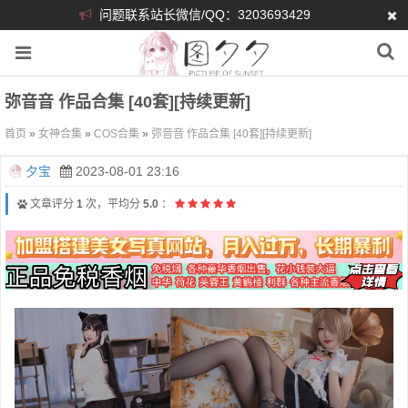
问题联系站长微信/QQ：3203693429
弥音音 作品合集 [40套][持续更新]
首页
»
女神合集
»
COS合集
»
弥音音 作品合集 [40套][持续更新]
夕宝
2023-08-01 23:16
文章评分
1
次，平均分
5.0
：