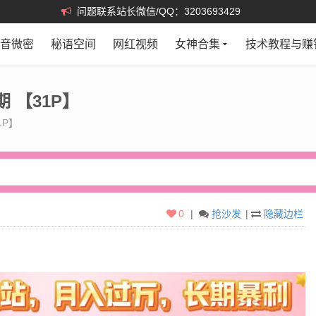
问题联系站长微信/QQ：3203693429
抖音微密
秘语空间
网红视频
女神合集
技术教程与赚
期 【31P】
1P】
0
|
抢沙发
|
隐藏边栏