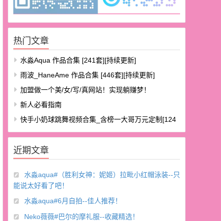
热门文章
水淼aqua 作品合集 [241套][持续更新]
雨波_HaneAme 作品合集 [446套][持续更新]
加盟做一个美/女/写/真网站！实现躺赚梦！
新人必看指南
快手小奶球跳舞视频合集_含榜一大哥万元定制[124
V/8.48G]
近期文章
水淼aqua#（胜利女神：妮姬）拉毗小红帽泳装--只
能说太好看了吧！
水淼aqua#6月自拍--佳人推荐！
Neko薇薇#巴尔的摩礼服--收藏精选！