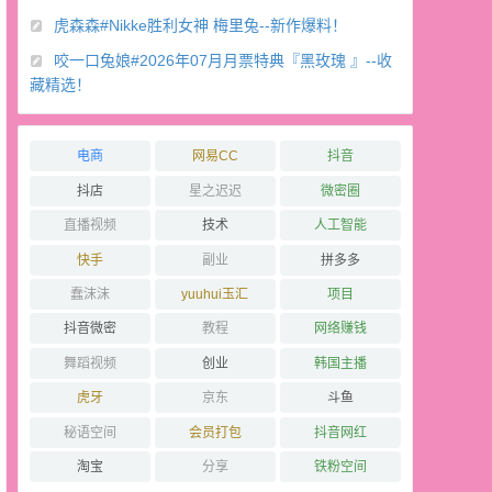
虎森森#Nikke胜利女神 梅里兔--新作爆料！
咬一口兔娘#2026年07月月票特典『黑玫瑰 』--收
藏精选！
电商
网易CC
抖音
抖店
星之迟迟
微密圈
直播视频
技术
人工智能
快手
副业
拼多多
蠢沫沫
yuuhui玉汇
项目
抖音微密
教程
网络赚钱
舞蹈视频
创业
韩国主播
虎牙
京东
斗鱼
秘语空间
会员打包
抖音网红
淘宝
分享
铁粉空间