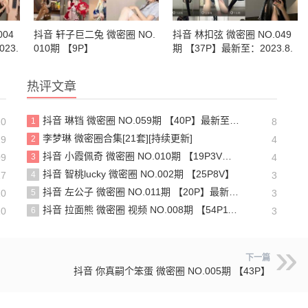
04
抖音 轩子巨二兔 微密圈 NO.
抖音 林扣弦 微密圈 NO.049
23.
010期 【9P】
期 【37P】最新至：2023.8.
31
热评文章
抖音 琳铛 微密圈 NO.059期 【40P】最新至：2024.1.10
10
1
8
李梦琳 微密圈合集[21套][持续更新]
29
2
4
抖音 小霞佩奇 微密圈 NO.010期 【19P3V】最新至：2025.5.26
09
3
4
抖音 智桃lucky 微密圈 NO.002期 【25P8V】
17
4
3
抖音 左公子 微密圈 NO.011期 【20P】最新至：2024.5.13
10
5
3
抖音 拉面熊 微密圈 视频 NO.008期 【54P11V】
10
6
3
下一篇
抖音 你真嗣个笨蛋 微密圈 NO.005期 【43P】