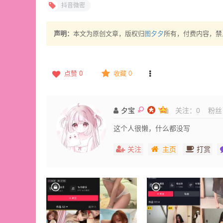
抖音微密
声明：
本文为原创文章，版权归
图夕夕
所有，付费内容，禁
点赞
0
收藏 0
夕宝
关注：
0
粉丝
这个人很懒，什么都没写
关注
主页
打赏