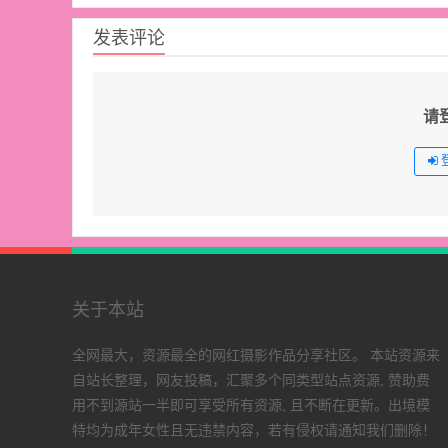
发表评论
请
关于本站
全网最大，资源最全的网红摄影作品分享社区。 本站资源来
自站长整理，网友投稿，汇聚多个同类型站点资源, 赞助费
用不到源站一半即可享受所有资源, 且不断在更新。出境模
特均为成年女性且无违禁内容，若有侵权请通知我们删除！