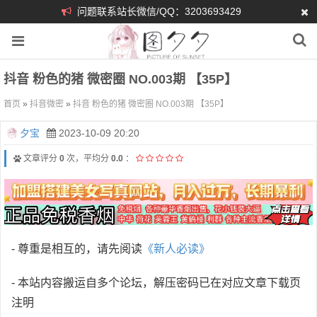
问题联系站长微信/QQ：3203693429
抖音 粉色的猪 微密圈 NO.003期 【35P】
首页
»
抖音微密
»
抖音 粉色的猪 微密圈 NO.003期 【35P】
夕宝
2023-10-09 20:20
文章评分
0
次，平均分
0.0
：
- 尊重是相互的，请先阅读
《新人必读》
- 本站内容搬运自多个论坛，解压密码已在对应文章下载页
注明