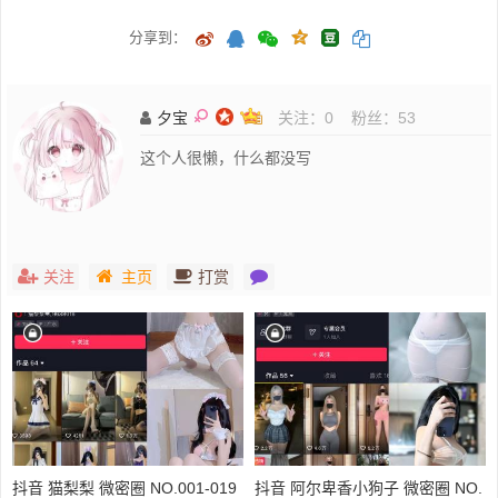
分享到：
夕宝
关注：
0
粉丝：
53
这个人很懒，什么都没写
关注
主页
打赏
抖音 猫梨梨 微密圈 NO.001-019
抖音 阿尔卑香小狗子 微密圈 NO.