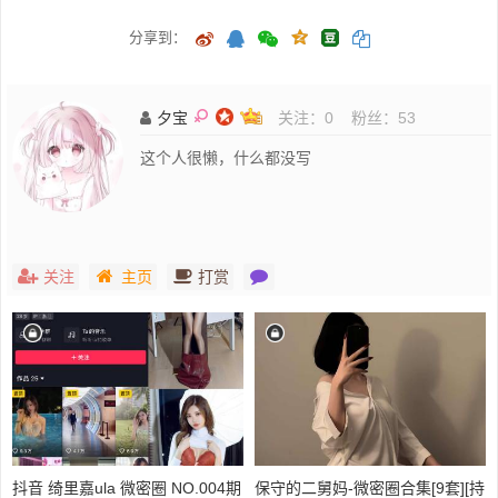
分享到：
夕宝
关注：
0
粉丝：
53
这个人很懒，什么都没写
关注
主页
打赏
抖音 绮里嘉ula 微密圈 NO.004期
保守的二舅妈-微密圈合集[9套][持