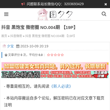
问题联系站长微信/QQ：3203693429
抖音 黑饱宝 微密圈 NO.004期 【19P】
首页
»
抖音微密
»
抖音 黑饱宝 微密圈 NO.004期 【19P】
夕宝
2023-10-09 20:19
文章评分
0
次，平均分
0.0
：
- 尊重是相互的，请先阅读
《新人必读》
- 本站内容搬运自多个论坛，解压密码已在对应文章下载页
注明