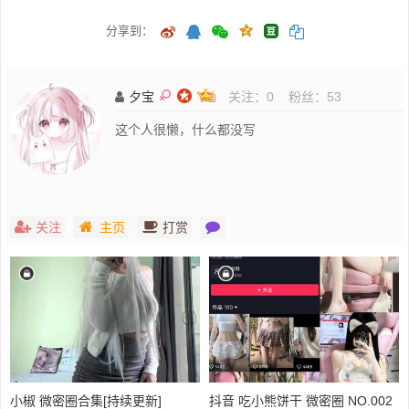
分享到：
夕宝
关注：
0
粉丝：
53
这个人很懒，什么都没写
关注
主页
打赏
小椒 微密圈合集[持续更新]
抖音 吃小熊饼干 微密圈 NO.002