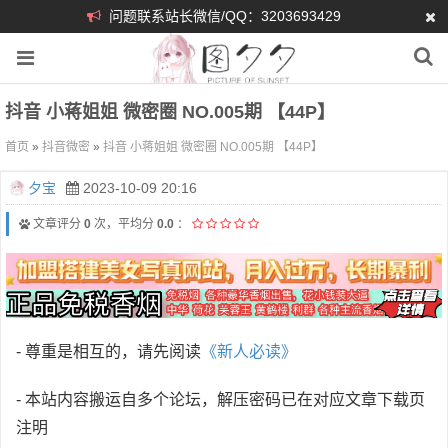
问题联系站长微信/QQ：3203693429
抖音 小蒋姐姐 微密圈 NO.005期 【44P】
首页
»
抖音微密
»
抖音 小蒋姐姐 微密圈 NO.005期 【44P】
夕宝
2023-10-09 20:16
文章评分
0
次，平均分
0.0
：
- 尊重是相互的，请先阅读
《新人必读》
- 本站内容搬运自多个论坛，解压密码已在对应文章下载页
注明