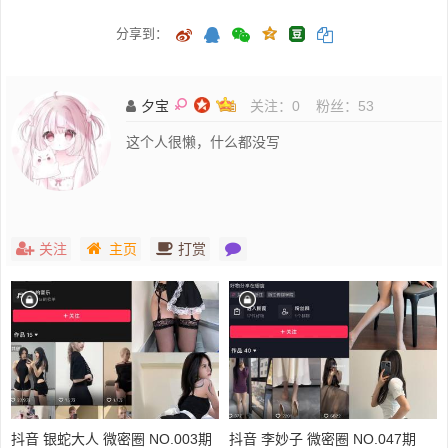
分享到：
夕宝
关注：
0
粉丝：
53
这个人很懒，什么都没写
关注
主页
打赏
抖音 银蛇大人 微密圈 NO.003期
抖音 李妙子 微密圈 NO.047期