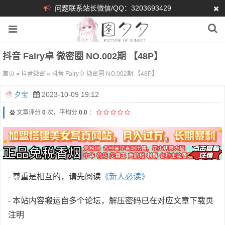
问题联系站长微信/QQ：3203693429
抖音 Fairy卓 微密圈 NO.002期 【48P】
首页
»
抖音微密
»
抖音 Fairy卓 微密圈 NO.002期 【48P】
夕宝
2023-10-09 19:12
文章评分
0
次，平均分
0.0
：
- 尊重是相互的，请先阅读
《新人必读》
- 本站内容搬运自多个论坛，解压密码已在对应文章下载页
注明