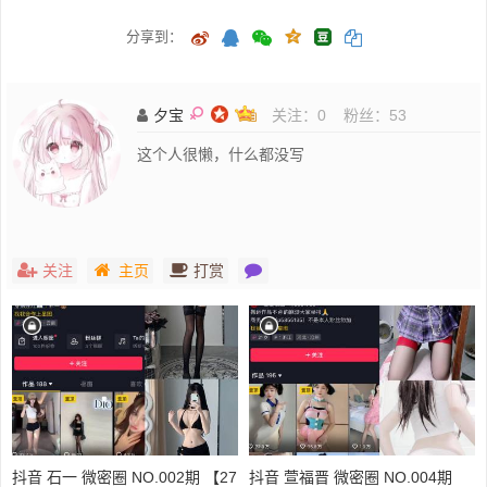
分享到：
夕宝
关注：
0
粉丝：
53
这个人很懒，什么都没写
关注
主页
打赏
抖音 石一 微密圈 NO.002期 【27
抖音 萱福晋 微密圈 NO.004期