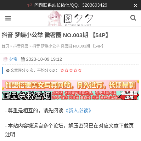
问题联系站长微信/QQ：3203693429
抖音 梦蝶小公举 微密圈 NO.003期 【54P】
首页
»
抖音微密
»
抖音 梦蝶小公举 微密圈 NO.003期 【54P】
夕宝
2023-10-09 19:12
文章评分
0
次，平均分
0.0
：
- 尊重是相互的，请先阅读
《新人必读》
- 本站内容搬运自多个论坛，解压密码已在对应文章下载页
注明