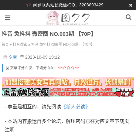
问题联系站长微信/QQ：3203693429
抖音 兔抖抖 微密圈 NO.003期 【70P】
首页
»
抖音微密
»
抖音 兔抖抖 微密圈 NO.003期 【70P】
夕宝
2023-10-09 19:12
文章评分
0
次，平均分
0.0
：
- 尊重是相互的，请先阅读
《新人必读》
- 本站内容搬运自多个论坛，解压密码已在对应文章下载页
注明