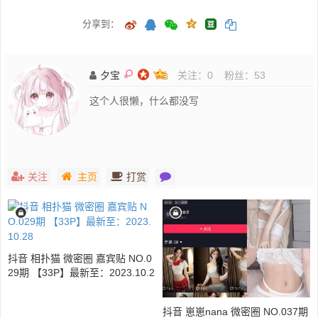
分享到：
夕宝
关注：
0
粉丝：
53
这个人很懒，什么都没写
关注
主页
打赏
抖音 相扑猫 微密圈 嘉宾贴 NO.0
29期 【33P】最新至：2023.10.2
8
抖音 崽崽nana 微密圈 NO.037期