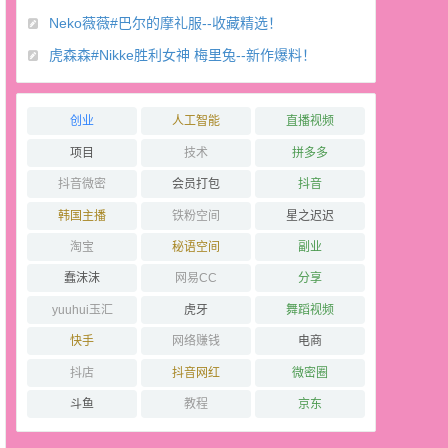
Neko薇薇#巴尔的摩礼服--收藏精选！
虎森森#Nikke胜利女神 梅里兔--新作爆料！
创业
人工智能
直播视频
项目
技术
拼多多
抖音微密
会员打包
抖音
韩国主播
铁粉空间
星之迟迟
淘宝
秘语空间
副业
蠢沫沫
网易CC
分享
yuuhui玉汇
虎牙
舞蹈视频
快手
网络赚钱
电商
抖店
抖音网红
微密圈
斗鱼
教程
京东