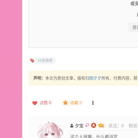
或
登
抖音微密
声明：
本文为原创文章，版权归
图夕夕
所有，付费内容，禁
点赞
0
收藏 0
夕宝
关注：
0
粉丝
这个人很懒，什么都没写