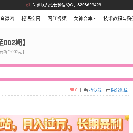
问题联系站长微信/QQ：3203693429
抖音微密
秘语空间
网红视频
女神合集
技术教程与赚
至002期】
最新至002期】
0
|
抢沙发
|
隐藏边栏