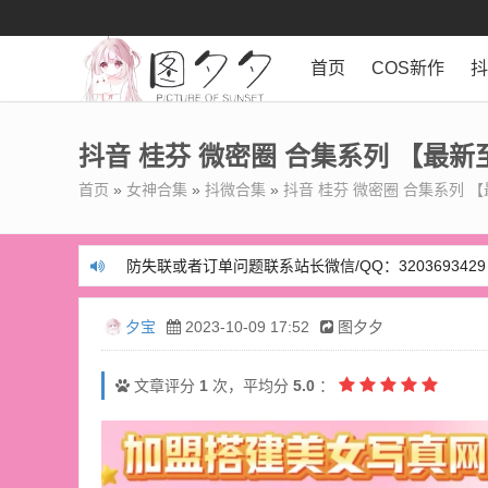
首页
COS新作
抖音 桂芬 微密圈 合集系列 【最新
首页
»
女神合集
»
抖微合集
»
抖音 桂芬 微密圈 合集系列 【
防失联或者订单问题联系站长微信/QQ：3203693429
防失联或者订单问题联系站长微信/QQ：3203693429
夕宝
2023-10-09 17:52
图夕夕
文章评分
1
次，平均分
5.0
：