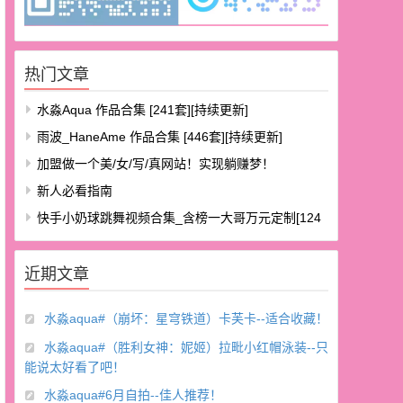
热门文章
水淼aqua 作品合集 [241套][持续更新]
雨波_HaneAme 作品合集 [446套][持续更新]
加盟做一个美/女/写/真网站！实现躺赚梦！
新人必看指南
快手小奶球跳舞视频合集_含榜一大哥万元定制[124
V/8.48G]
近期文章
水淼aqua#（崩坏：星穹铁道）卡芙卡--适合收藏！
水淼aqua#（胜利女神：妮姬）拉毗小红帽泳装--只
能说太好看了吧！
水淼aqua#6月自拍--佳人推荐！