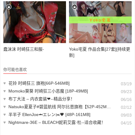
蠢沫沫 时崎狂三和服-
Yoko宅夏 作品合集[27套][持续更
新]
你可能也喜欢
♥
花铃 时崎狂三 旗袍[66P-546MB]
03/19
♥
Momoko葵葵 时崎狂三小恶魔 [18P-49MB]
09/23
♥
布丁大法 – 内衣套装❤--精品分享！
06/16
♥
Natsuko夏夏子#碧蓝航线 阿尔比恩旗袍【52P-452MB】
02/12
♥
半半子 EllenJoe🦈エレン✂️🖤 [48P-161MB]
09/03
♥
Nightmare-36E – BLEACH妮莉艾露·杜--适合收藏！
04/15