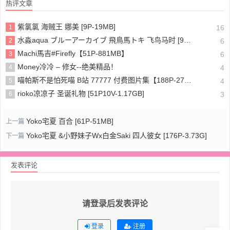
热评文章
紫氯氯 海贼王 娜美 [9P-19MB]
1
16
水淼aqua ブルーアーカイブ 飛鳥馬トキ 飞鸟马时 [91P-96MB]
2
6
Machi馬吉#Firefly【51P-881MB】
3
6
Money冷冷 – 修女--绝美精品！
4
4
喵帕斯不是怕死喵 B站 77777 付费图片集【188P-275MB】
5
4
rioko凉凉子 圣诞礼物 [51P10V-1.17GB]
6
3
Yoko宅夏 百合 [61P-51MB]
上一篇
Yoko宅夏 &小野妹子Wx白金Saki 四人彼女 [176P-3.73G]
下一篇
发表评论
请登录后发表评论
登录
注册