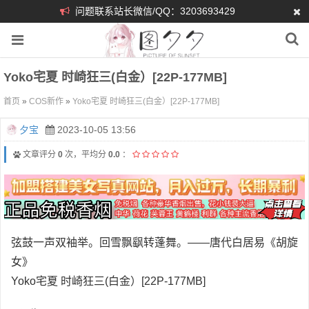
问题联系站长微信/QQ：3203693429
Yoko宅夏 时崎狂三(白金）[22P-177MB]
首页
»
COS新作
»
Yoko宅夏 时崎狂三(白金）[22P-177MB]
夕宝
2023-10-05 13:56
文章评分
0
次，平均分
0.0
：
弦鼓一声双袖举。回雪飘飖转蓬舞。——唐代白居易《胡旋
女》
Yoko宅夏 时崎狂三(白金）[22P-177MB]