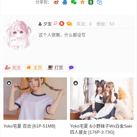
分享到：
夕宝
关注：
0
粉丝：
53
这个人很懒，什么都没写
关注
主页
打赏
Yoko宅夏 百合 [61P-51MB]
Yoko宅夏 &小野妹子Wx白金Saki
四人彼女 [176P-3.73G]