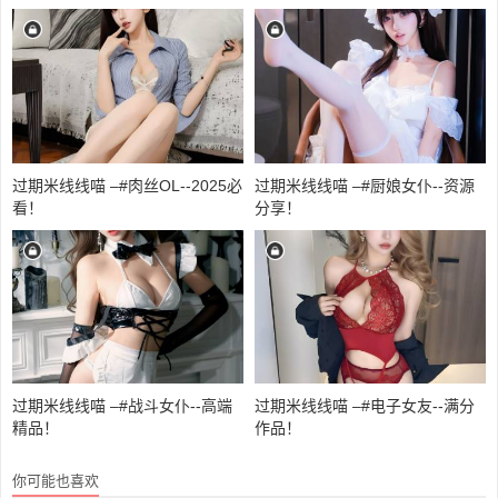
过期米线线喵 –#肉丝OL--2025必
过期米线线喵 –#厨娘女仆--资源
看！
分享！
过期米线线喵 –#战斗女仆--高端
过期米线线喵 –#电子女友--满分
精品！
作品！
你可能也喜欢