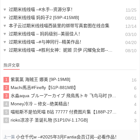
♥
过期米线线喵 –#水手--资源分享！
11/25
♥
过期米线线喵 妈妈子2 [59P-415MB]
08/01
♥
本子云过期米线线喵西装里的绑带写真套图在线合集
12/14
♥
过期米线线喵 – 妈妈级别--美丽佳人！
03/10
♥
过期米线线喵 –#与神同行--精美作品！
04/20
♥
过期米线线喵 –#胜利女神：妮姬 贝伊 闪耀兔女郎--爆料分享！
08/10
热评文章
紫氯氯 海贼王 娜美 [9P-19MB]
1
16
Machi馬吉#Firefly【51P-881MB】
2
6
水淼aqua ブルーアーカイブ 飛鳥馬トキ 飞鸟马时 [91P-96MB]
3
6
Money冷冷 – 修女--绝美精品！
4
4
喵帕斯不是怕死喵 B站 77777 付费图片集【188P-275MB】
5
4
rioko凉凉子 圣诞礼物 [51P10V-1.17GB]
6
3
小仓千代w –#2025年3月Fantia会员订阅--必看作品！
上一篇