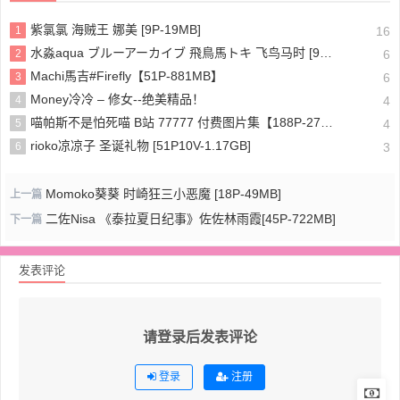
紫氯氯 海贼王 娜美 [9P-19MB]
1
16
水淼aqua ブルーアーカイブ 飛鳥馬トキ 飞鸟马时 [91P-96MB]
2
6
Machi馬吉#Firefly【51P-881MB】
3
6
Money冷冷 – 修女--绝美精品！
4
4
喵帕斯不是怕死喵 B站 77777 付费图片集【188P-275MB】
5
4
rioko凉凉子 圣诞礼物 [51P10V-1.17GB]
6
3
Momoko葵葵 时崎狂三小恶魔 [18P-49MB]
上一篇
二佐Nisa 《泰拉夏日纪事》佐佐林雨霞[45P-722MB]
下一篇
发表评论
请登录后发表评论
登录
注册