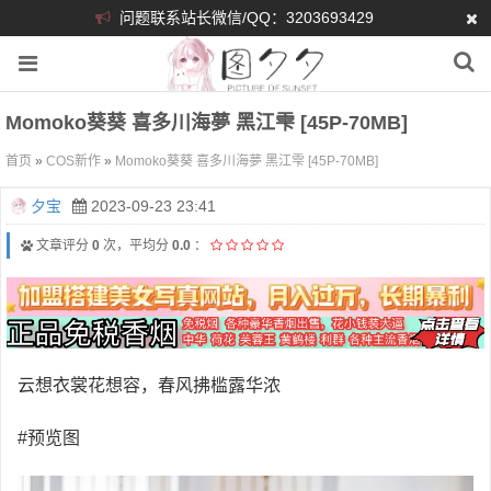
问题联系站长微信/QQ：3203693429
Momoko葵葵 喜多川海夢 黑江雫 [45P-70MB]
首页
»
COS新作
»
Momoko葵葵 喜多川海夢 黑江雫 [45P-70MB]
夕宝
2023-09-23 23:41
文章评分
0
次，平均分
0.0
：
云想衣裳花想容，春风拂槛露华浓
#预览图