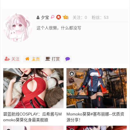
夕宝
关注：
0
粉丝：
53
这个人很懒，什么都没写
关注
主页
打赏
碧蓝航线COSPLAY：瓜希酱与M
Momoko葵葵#塞布丽娜--优质资
omoko葵葵化身最美舰娘
源分享！