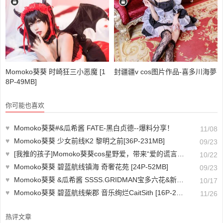
Momoko葵葵 时崎狂三小恶魔 [1
封疆疆v cos图片作品-喜多川海夢
8P-49MB]
你可能也喜欢
♥
Momoko葵葵#&瓜希酱 FATE-黑白贞德--爆料分享！
11/08
♥
Momoko葵葵 少女前线K2 黎明之前[36P-231MB]
09/23
♥
[我推的孩子]Momoko葵葵cos星野爱，带来“爱的谎言” cosplay盛宴
10/22
♥
Momoko葵葵 碧蓝航线镇海 奇奢花苑 [24P-52MB]
09/23
♥
Momoko葵葵 &瓜希酱 SSSS.GRIDMAN宝多六花&新条茜 泳装[85P-472MB]
10/17
♥
Momoko葵葵 碧蓝航线柴郡 音乐绚烂CaitSith [16P-22MB]
11/26
热评文章