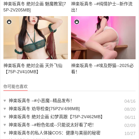
神楽坂真冬 絶対企画 魅魔教室[7
神楽坂真冬 –#纯情护士--新作流
5P-2V205MB]
出！
神楽坂真冬 絶対企画 天外飞仙
神楽坂真冬 –#埃及野猫--2025必
【75P-2V410MB】
看！
你可能也喜欢
♥
神楽坂真冬 –#小恶魔--精品发布！
04/16
♥
神楽坂真冬 劝导检查[75P2V-698MB]
08/20
♥
神楽坂真冬 絶対企画 幻梦高跟【75P-2V462MB】
06/11
♥
神楽坂真冬 –#粉色佑或--只能说太好看了吧！
02/09
♥
神楽坂真冬的私人体操COS：健康与美丽的秘密
10/27