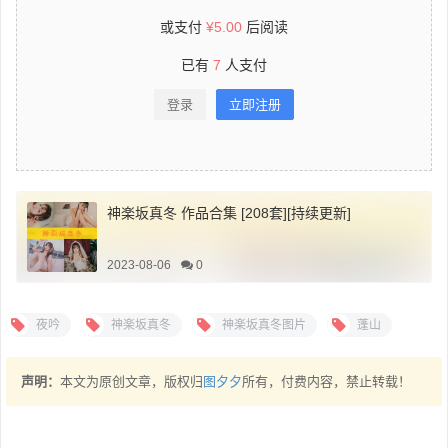
或支付
¥
5.00
后阅读
已有
7
人支付
登录
立即注册
神楽坂真冬 作品合集 [208套][持续更新]
2023-08-06
0
夜吟
神楽坂真冬
神楽坂真冬图片
蓬山
声明：
本文为原创文章，版权归
图夕夕
所有，付费内容，禁止转载！