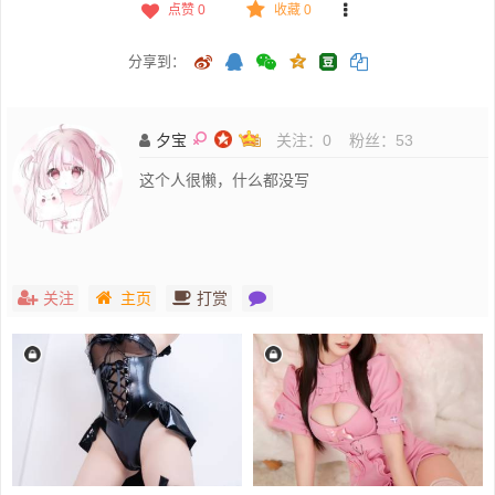
点赞
0
收藏 0
分享到：
夕宝
关注：
0
粉丝：
53
这个人很懒，什么都没写
关注
主页
打赏