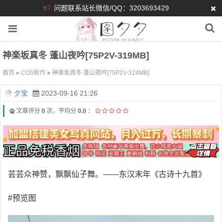
问题联系站长微信/QQ：3203693429
神楽坂真冬 蓬山夜吟[75P2V-319MB]
首页
»
COS新作
»
神楽坂真冬 蓬山夜吟[75P2V-319MB]
夕宝
2023-09-16 21:26
文章评分
0
次，平均分
0.0
：
芸芸众神赞，飘飘仙子舞。——东汉末年《古诗十九首》
#预览图