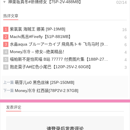
♥
神楽坂真冬#祈祷修女【75P-2V-488MB】
02/14
热评文章
紫氯氯 海贼王 娜美 [9P-19MB]
1
16
Machi馬吉#Firefly【51P-881MB】
2
6
水淼aqua ブルーアーカイブ 飛鳥馬トキ 飞鸟马时 [91P-96MB]
3
6
Money冷冷 – 修女--绝美精品！
4
4
喵帕斯不是怕死喵 B站 77777 付费图片集【188P-275MB】
5
4
抱走莫子A#红色小尾巴【120P-25V-2.60GB】
6
3
萌芽儿o0 黑色丝袜 [25P-150MB]
上一篇
Money冷冷 红西装[78P2V-2.97GB]
下一篇
发表评论
请登录后发表评论