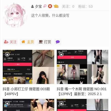
夕宝
关注：
0
粉丝：
53
这个人很懒，什么都没写
关注
主页
打赏
抖音 小郑打工仔 微密圈 003期
抖音 嘴一个木啊 微密圈 NO.001
【48P5V】
【12P8V】最新至：2025.2.1