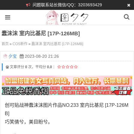
问题联系站长微信/QQ：3203693429
蠢沫沫 室内比基尼 [17P-126MB]
首页
»
COS新作
»
蠢沫沫 室内比基尼 [17P-126MB]
夕宝
2023-08-20 21:26
文章评分
0
次，平均分
0.0
：
创可贴战神蠢沫沫图片作品NO.233 室内比基尼 [17P-126M
B]
巧笑倩兮，美目盼兮。