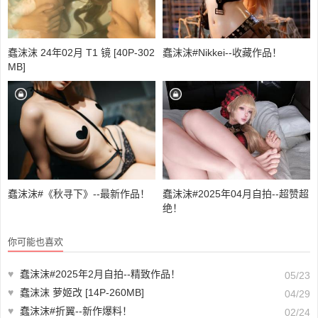
蠢沫沫 24年02月 T1 镜 [40P-302
蠢沫沫#Nikkei--收藏作品！
MB]
蠢沫沫#《秋寻下》--最新作品！
蠢沫沫#2025年04月自拍--超赞超
绝！
你可能也喜欢
♥
蠢沫沫#2025年2月自拍--精致作品！
05/23
♥
蠢沫沫 萝姬改 [14P-260MB]
04/29
♥
蠢沫沫#折翼--新作爆料！
02/24