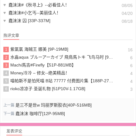
♥
蠢沫沫#《秋寻上》--必看佳人！
08/05
♥
蠢沫沫#小乞丐--美丽佳人！
04/20
♥
蠢沫沫 囚 [33P-337M]
08/18
热评文章
紫氯氯 海贼王 娜美 [9P-19MB]
1
16
水淼aqua ブルーアーカイブ 飛鳥馬トキ 飞鸟马时 [91P-96MB]
2
6
Machi馬吉#Firefly【51P-881MB】
3
6
Money冷冷 – 修女--绝美精品！
4
4
喵帕斯不是怕死喵 B站 77777 付费图片集【188P-275MB】
5
4
rioko凉凉子 圣诞礼物 [51P10V-1.17GB]
6
3
是三不是世w 玛丽罗斯胶衣[40P-516MB]
上一篇
蠢沫沫 咖啡厅[12P-95MB]
下一篇
发表评论