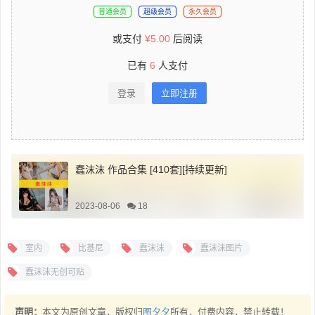
普通会员
超级会员
永久会员
或支付
¥
5.00
后阅读
已有
6
人支付
登录
立即注册
蠢沫沫 作品合集 [410套][持续更新]
2023-08-06
18
室内
比基尼
蠢沫沫
蠢沫沫图片
蠢沫沫无创可贴
声明：
本文为原创文章，版权归
图夕夕
所有，付费内容，禁止转载！