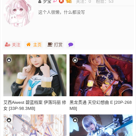
夕宝
关注：
0
粉丝：
53
这个人很懒，什么都没写
关注
主页
打赏
艾西Aiwest 碧蓝档案 伊落玛丽 修
黑龙贯通 天空幻想曲 E [20P-268
女 [33P-98.3MB]
MB]