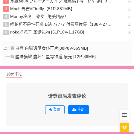
水淼aqua ブルーアーカイブ 飛鳥馬トキ 飞鸟马时 [91P-96MB]
2
6
Machi馬吉#Firefly【51P-881MB】
3
6
Money冷冷 – 修女--绝美精品！
4
4
喵帕斯不是怕死喵 B站 77777 付费图片集【188P-275MB】
5
4
rioko凉凉子 圣诞礼物 [51P10V-1.17GB]
6
3
白烨 白猫透明女仆正片[88P8V-569MB]
上一篇
腥味猫罐 崩坏：星穹铁道 景元 [12P-36MB]
下一篇
发表评论
请登录后发表评论
登录
注册