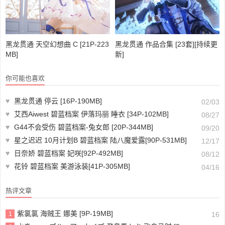
黑龙贯通 天空幻想曲 C [21P-223
黑龙贯通 作品合集 [23套][持续更
MB]
新]
你可能也喜欢
♥
黑龙贯通 停云 [16P-190MB]
02/03
♥
艾西Aiwest 碧蓝档案 伊落玛丽 睡衣 [34P-102MB]
08/27
♥
G44不会受伤 碧蓝档案-兔女郎 [20P-344MB]
09/20
♥
星之迟迟 10月计划B 碧蓝档案 陆八魔爱露[90P-531MB]
12/17
♥
日奈娇 碧蓝档案 妃咲[92P-492MB]
08/12
♥
花铃 碧蓝档案 美游泳装[41P-305MB]
04/16
热评文章
紫氯氯 海贼王 娜美 [9P-19MB]
1
16