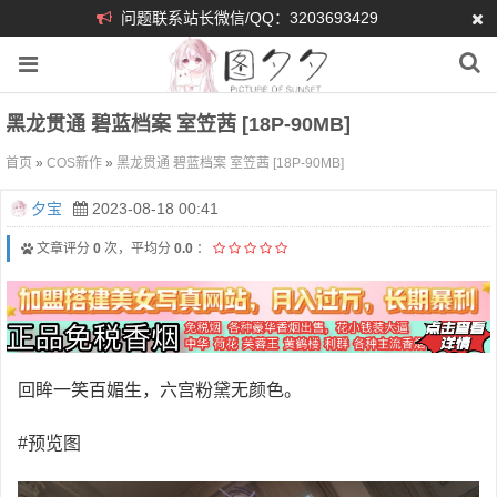
问题联系站长微信/QQ：3203693429
黑龙贯通 碧蓝档案 室笠茜 [18P-90MB]
首页
»
COS新作
»
黑龙贯通 碧蓝档案 室笠茜 [18P-90MB]
夕宝
2023-08-18 00:41
文章评分
0
次，平均分
0.0
：
回眸一笑百媚生，六宫粉黛无颜色。
#预览图