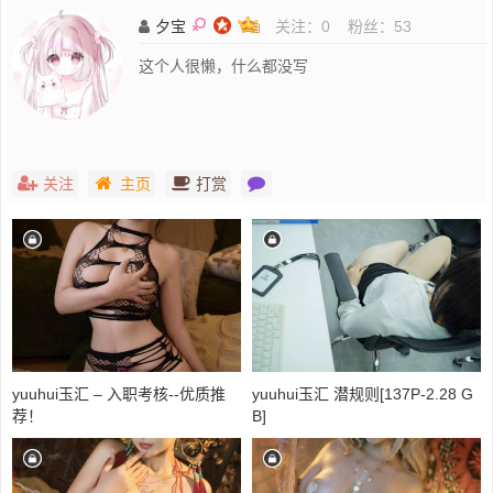
夕宝
关注：
0
粉丝：
53
这个人很懒，什么都没写
关注
主页
打赏
yuuhui玉汇 – 入职考核--优质推
yuuhui玉汇 潜规则[137P-2.28 G
荐！
B]