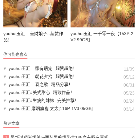
yuuhui玉汇 – 善财娘子--超赞作
yuuhui玉汇 一千零一夜【153P-2
品！
V2.99GB】
你可能也喜欢
♥
yuuhui玉汇 – 家有萌宠--超赞超绝！
11/09
♥
yuuhui玉汇 – 朝花夕拾--超赞超绝！
05/12
♥
yuuhui玉汇 – 春之歌--精品分享！
06/01
♥
yuuhui玉汇#美式甜心--精致作品！
05/23
♥
yuuhui玉汇#生病的妹妹--完美推荐！
02/24
♥
yuuhui玉汇 靡烟旗袍 太太[116P-1V3.05GB]
03/14
热评文章
最新过期米线线喵西装里的绑带共145套有图有真相，她是干啥的？
1
0