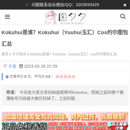
问题联系站长微信/QQ：3203693429
Kokuhui是谁？Kokuhui（yuuhui玉汇）cos约尔图包
汇总
首页
»
夕夕快讯
»
kokuhui是谁？Kokuhui（yuuhui玉汇）cos约尔图包汇总
夕宝
2023-03-28 22:39
文章评分
0
次，平均分
0.0
：
导语：
今天给大家分享的妹纸昵称叫Kokuhui，而她之前的哪个微
薄账号已经被大眼仔封掉了，之前的昵...