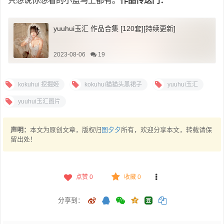
只想说你想看的小蓝鸟上都有。
作品传送门：
yuuhui玉汇 作品合集 [120套][持续更新]
2023-08-06
19
kokuhui 挖掘姬
kokuhui猫猫头黑裙子
yuuhui玉汇
yuuhui玉汇图片
声明：
本文为原创文章，版权归
图夕夕
所有，欢迎分享本文，转载请保
留出处！
点赞
0
收藏 0
分享到：