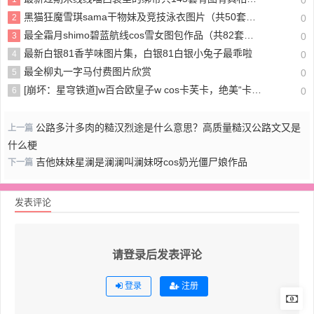
黑猫狂魔雪琪sama干物妹及竞技泳衣图片（共50套）写真及视频（持续更新中）
2
0
最全霜月shimo碧蓝航线cos雪女图包作品（共82套）珍藏
3
0
最新白银81香芋味图片集，白银81白银小兔子最乖啦
4
0
最全柳丸一字马付费图片欣赏
5
0
[崩坏：星穹铁道]w百合欧皇子w cos卡芙卡，绝美“卡妈”绽放杏感魅力
6
0
公路多汁多肉的糙汉烈途是什么意思？高质量糙汉公路文又是
上一篇
什么梗
吉他妹妹星澜是澜澜叫澜妹呀cos奶光僵尸娘作品
下一篇
发表评论
请登录后发表评论
登录
注册