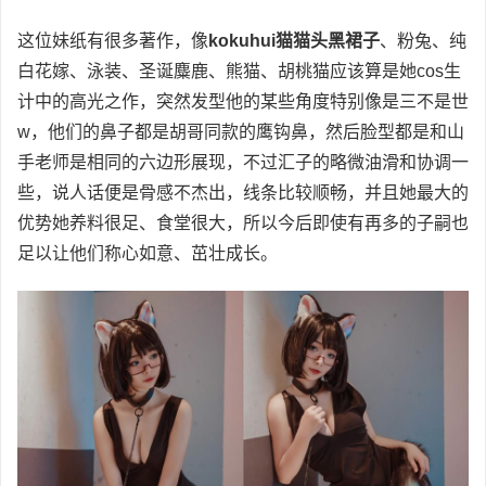
这位妹纸有很多著作，像
kokuhui猫猫头黑裙子
、粉兔、纯
白花嫁、泳装、圣诞麋鹿、熊猫、胡桃猫应该算是她cos生
计中的高光之作，突然发型他的某些角度特别像是三不是世
w，他们的鼻子都是胡哥同款的鹰钩鼻，然后脸型都是和山
手老师是相同的六边形展现，不过汇子的略微油滑和协调一
些，说人话便是骨感不杰出，线条比较顺畅，并且她最大的
优势她养料很足、食堂很大，所以今后即使有再多的子嗣也
足以让他们称心如意、茁壮成长。