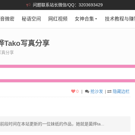
问题联系站长微信/QQ：3203693429
抖音微密
秘语空间
网红视频
女神合集
技术教程与赚
tako写真分享
写真分享
0
|
抢沙发
|
隐藏边栏
段时间在本站更新的一位妹纸的作品，她就是菌烨ta...