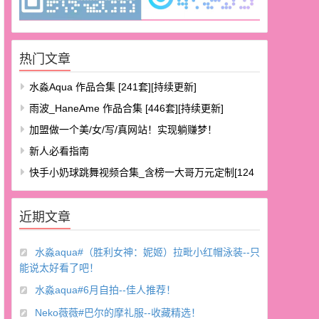
热门文章
水淼aqua 作品合集 [241套][持续更新]
雨波_HaneAme 作品合集 [446套][持续更新]
加盟做一个美/女/写/真网站！实现躺赚梦！
新人必看指南
快手小奶球跳舞视频合集_含榜一大哥万元定制[124
V/8.48G]
近期文章
水淼aqua#（胜利女神：妮姬）拉毗小红帽泳装--只
能说太好看了吧！
水淼aqua#6月自拍--佳人推荐！
Neko薇薇#巴尔的摩礼服--收藏精选！