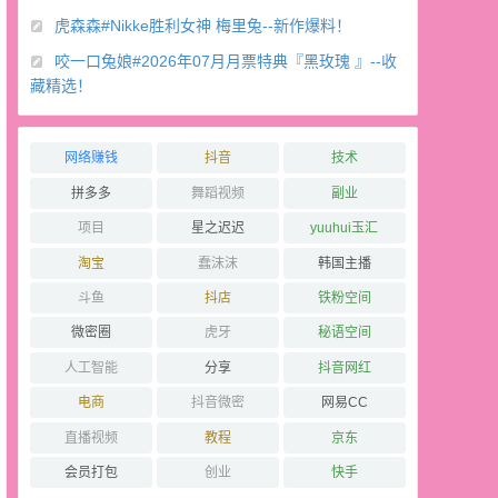
虎森森#Nikke胜利女神 梅里兔--新作爆料！
咬一口兔娘#2026年07月月票特典『黑玫瑰 』--收
藏精选！
网络赚钱
抖音
技术
拼多多
舞蹈视频
副业
项目
星之迟迟
yuuhui玉汇
淘宝
蠢沫沫
韩国主播
斗鱼
抖店
铁粉空间
微密圈
虎牙
秘语空间
人工智能
分享
抖音网红
电商
抖音微密
网易CC
直播视频
教程
京东
会员打包
创业
快手