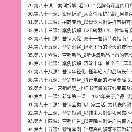
79.第八十课：案例拆解_看10_个品牌有深度的用
80.第八十一课：案例拆解_从女性私护品牌_珂蔓朵
81.第八十二课：招商专场_以餐饮为例讲抖音招商快
82.第八十三课：案例拆解_B2B转型B2C_传统音响
83.第八十四课：营销大促_双十一营销节奏指南：大
84.第八十五课：营销洞察_经济下行的今天消费行
85.第八十六课：营销新品_9步讲清新品上市的完整
86.第八十七课：案例拆解_沉淀十年_首个千店现制
87.第八十八课：营销年轻化_懂年轻人的品牌长什
88.第八十九课：营销趋势_抖音电商的流量变局以
89.第九十课：营销趋势_小红书流量的双线变革及
90.第九十一课：新年第一课：2024年关于产品_流
91.第九十二课：营销品类_以_家生活_为代表的耐
92.第九十三课：营销短剧_以韩束为例讲如何靠抖
93.第九十四课：营销广告_以春晚为例讲广告植入.
94.第九十五课：营销案例_钟薛高的陨落不因为新消