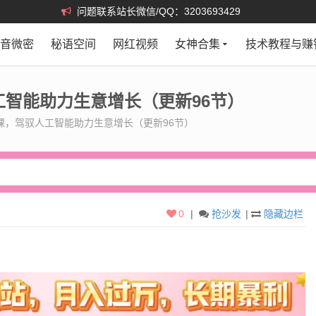
问题联系站长微信/QQ：3203693429
抖音微密
秘语空间
网红视频
女神合集
技术教程与赚
工智能助力生意增长（更新96节）
课，驾驭人工智能助力生意增长（更新96节）
0
|
抢沙发
|
隐藏边栏