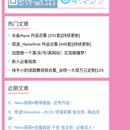
热门文章
水淼aqua 作品合集 [241套][持续更新]
雨波_HaneAme 作品合集 [446套][持续更新]
加盟做一个美/女/写/真网站！实现躺赚梦！
新人必看指南
快手小奶球跳舞视频合集_含榜一大哥万元定制[124
V/8.48G]
近期文章
Neko薇薇#赛博猫猫--优秀作品！
雨波HaneAme –#LOL 伊瑞莉雅 兔女郎--精品资
源！
Neko薇薇#恶魔姐姐 千夜 兔女郎--必看佳人！