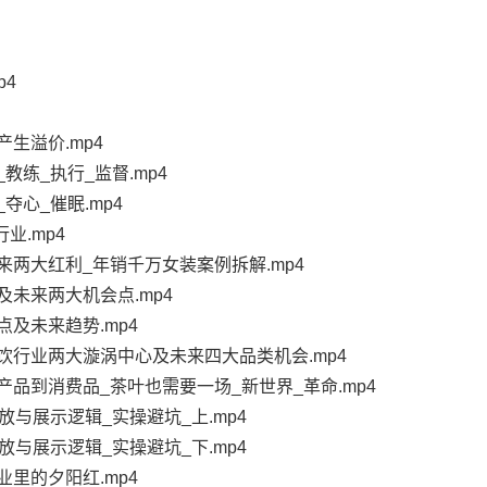
p4
生溢价.mp4
教练_执行_监督.mp4
夺心_催眠.mp4
业.mp4
来两大红利_年销千万女装案例拆解.mp4
及未来两大机会点.mp4
及未来趋势.mp4
饮行业两大漩涡中心及未来四大品类机会.mp4
产品到消费品_茶叶也需要一场_新世界_革命.mp4
放与展示逻辑_实操避坑_上.mp4
放与展示逻辑_实操避坑_下.mp4
里的夕阳红.mp4