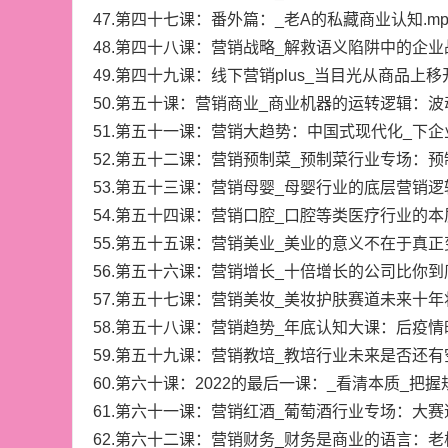
47.第四十七课：番外篇：_老A的私藏商业认知.mp
48.第四十八课：营销战略_解救语义陷阱中的企业
49.第四十九课：线下营销plus_当目光从商品上移
50.第五十课：营销商业_商业机器的运转逻辑：波动
51.第五十一课：营销大趋势：中国式现代化_下企
52.第五十二课：营销预制菜_预制菜行业专场：预
53.第五十三课：营销母婴_母婴行业的底层营销逻辑
54.第五十四课：营销口腔_口腔等类医疗行业的本
55.第五十五课：营销美业_美业的意义不在于真正变
56.第五十六课：营销增长_十倍增长的公司比你到
57.第五十七课：营销美妆_美妆护肤赛道未来十年
58.第五十八课：营销趋势_年底认知大课：后疫情
59.第五十九课：营销教培_教培行业未来是否还有
60.第六十课：2022的最后一课：_看清本质_把握
61.第六十一课：营销红酒_葡萄酒行业专场：大赛道
62.第六十二课：营销财务_财务是商业的语言：老板