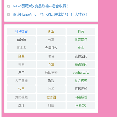
Neko薇薇#改良黑旗袍--适合收藏！
雨波HaneAme –#NIKKE 玛律恰那--佳人推荐！
抖音微密
创业
抖音
蠢沫沫
分享
抖音网红
拼多多
会员打包
京东
副业
项目
铁粉空间
电商
斗鱼
秘语空间
淘宝
韩国主播
yuuhui玉汇
人工智能
教程
星之迟迟
快手
技术
直播视频
舞蹈视频
微密圈
网络赚钱
虎牙
抖店
网易CC