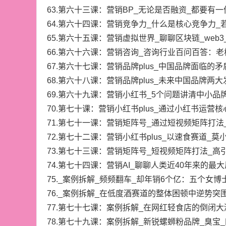
63.第六十三课：营销BP_无论是否融资_都要有一
64.第六十四课：营销竞争力_什么是核心竞争力_若
65.第六十五课：营销虚拟世界_聊聊区块链_web3
66.第六十六课：营销咨询_咨询行业百问百答：老
67.第六十七课：营销品牌plus_中国品牌面临的
68.第六十八课：营销品牌plus_未来中国品牌两
69.第六十九课：营销小红书_5个问题讲清中小品
70.第七十课：营销小红书plus_通过小红书运营
71.第七十一课：营销矩阵号_通过短视频矩阵打法_
72.第七十二课：营销小红书plus_以速食赛道_莫
73.第七十三课：营销矩阵号_短视频矩阵打法_高引
74.第七十四课：营销AI_聊聊人类近40年来的最大风
75._案例拆解_频频翻车_却年销6个亿：五个女博
76._案例拆解_在低度酒赛道的整体困顿中逆势突围：
77.第七十七课：案例拆解_在网红轻食店的倒闭大潮
78.第七十九课：案例拆解_新锐螺蛳粉品牌_臭宝_