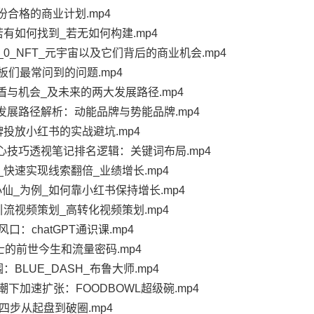
份合格的商业计划.mp4
有如何找到_若无如何构建.mp4
_0_NFT_元宇宙以及它们背后的商业机会.mp4
板们最常问到的问题.mp4
矛盾与机会_及未来的两大发展路径.mp4
大发展路径解析：动能品牌与势能品牌.mp4
牌投放小红书的实战避坑.mp4
核心技巧透视笔记排名逻辑：关键词布局.mp4
快速实现线索翻倍_业绩增长.mp4
小仙_为例_如何靠小红书保持增长.mp4
流视频策划_高转化视频策划.mp4
口：chatGPT通识课.mp4
士的前世今生和流量密码.mp4
BLUE_DASH_布鲁大师.mp4
下加速扩张：FOODBOWL超级碗.mp4
四步从起盘到破圈.mp4