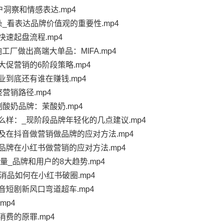
户洞察和情感表达.mp4
_看表达品牌价值观的重要性.mp4
速起盘流程.mp4
工厂做出高端大单品：MIFA.mp4
促营销的6阶段策略.mp4
业到底还有谁在赚钱.mp4
营销路径.mp4
酸奶品牌：茉酸奶.mp4
么样：_现阶段品牌年轻化的几点建议.mp4
及在抖音做营销做品牌的应对方法.mp4
品牌在小红书做营销的应对方法.mp4
量_品牌和用户的8大趋势.mp4
消品如何在小红书破圈.mp4
音短剧新风口弯道超车.mp4
mp4
费的原罪.mp4