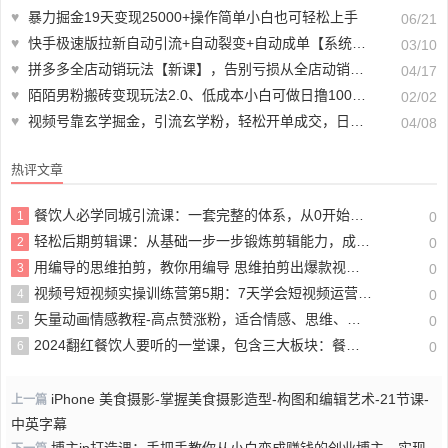
♥
暴力掘金19天变现25000+操作简单小白也可轻松上手
06/21
♥
快手极速版拉新自动引流+自动裂变+自动成单【系统源码+搭建教程】
03/10
♥
拼多多全店动销玩法【新课】，告别亏损从全店动销开始（4节视频课）
04/17
♥
陌陌男粉搬砖变现玩法2.0、低成本小白可做日撸100+长期饭票
02/02
♥
视频号靠玄学掘金，引流玄学粉，轻松开单成交，日入1000+ 小白0成本上手
04/08
热评文章
餐饮人必学同城引流课：一套完整的体系，从0开始学习同城引流（68节课）
1
0
轻松后期剪辑课：从基础一步一步锻炼剪辑能力，成为一名成熟剪辑师（15节课）
2
0
用编导的思维拍剪，教你用编导 思维拍剪出爆款视频片段（镜头语言）
3
0
视频号短视频实操训练营第5期：7天学会短视频运营（12节课）
4
0
矢量动画情感教程-高点赞涨粉，适合情感、思维、创业教育等赛道
5
0
2024翻红餐饮人要听的一堂课，包含三大板块：餐饮管理、流量干货、特别篇
6
0
iPhone 美食摄影-掌握美食摄影造型-构图和编辑艺术-21节课-
上一篇
中英字幕