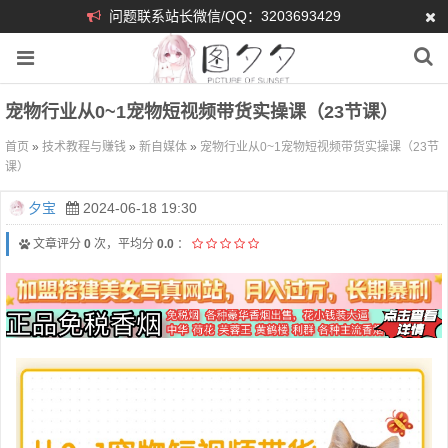
问题联系站长微信/QQ：3203693429
宠物行业从0~1宠物短视频带货实操课（23节课）
首页
»
技术教程与赚钱
»
新自媒体
»
宠物行业从0~1宠物短视频带货实操课（23节
课）
夕宝
2024-06-18 19:30
文章评分
0
次，平均分
0.0
：