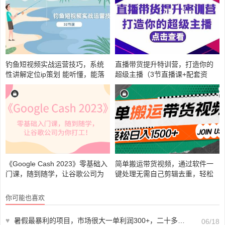
钓鱼短视频实战运营技巧，系统
直播带货提升特训营，打造你的
性讲解定位ip策划 能听懂，能落
超级主播（3节直播课+配套资
地，能实操
料）
《Google Cash 2023》零基础入
简单搬运带货视频，通过软件一
门课，随到随学，让谷歌公司为
键处理无需自己剪辑去重，轻松
你打工！
日入1500+
你可能也喜欢
♥
暑假最暴利的项目，市场很大一单利润300+，二十多分钟可操作一单，可批量操作
06/18