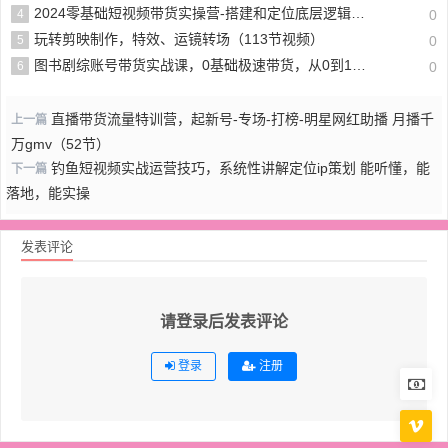
2024零基础短视频带货实操营-搭建和定位底层逻辑、选品核心数据和方法、AI智能剪辑
4
0
玩转剪映制作，特效、运镜转场（113节视频）
5
0
图书剧综账号带货实战课，0基础极速带货，从0到1搭建一个图书剧综账号
6
0
直播带货流量特训营，起新号-专场-打榜-明星网红助播 月播千
上一篇
万gmv（52节）
钓鱼短视频实战运营技巧，系统性讲解定位ip策划 能听懂，能
下一篇
落地，能实操
发表评论
请登录后发表评论
登录
注册