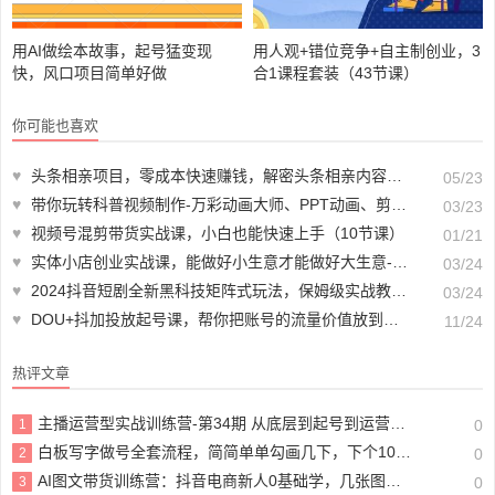
用AI做绘本故事，起号猛变现
用人观+错位竞争+自主制创业，3
快，风口项目简单好做
合1课程套装（43节课）
你可能也喜欢
♥
头条相亲项目，零成本快速赚钱，解密头条相亲内容制作秘籍【视频教程】
05/23
♥
带你玩转科普视频制作-万彩动画大师、PPT动画、剪映视频剪辑（44节课）
03/23
♥
视频号混剪带货实战课，小白也能快速上手（10节课）
01/21
♥
实体小店创业实战课，能做好小生意才能做好大生意-41节完整版
03/24
♥
2024抖音短剧全新黑科技矩阵式玩法，保姆级实战教学，项目零门槛可分裂全自动养号
03/24
♥
DOU+抖加投放起号课，帮你把账号的流量价值放到更大（21节课）
11/24
热评文章
主播运营型实战训练营-第34期 从底层到起号到运营型主播到千川投放思路
1
0
白板写字做号全套流程，简简单单勾画几下，下个10w+的爆款就是你（课程+直播回放）
2
0
AI图文带货训练营：抖音电商新人0基础学，几张图文能赚1.4w+
3
0