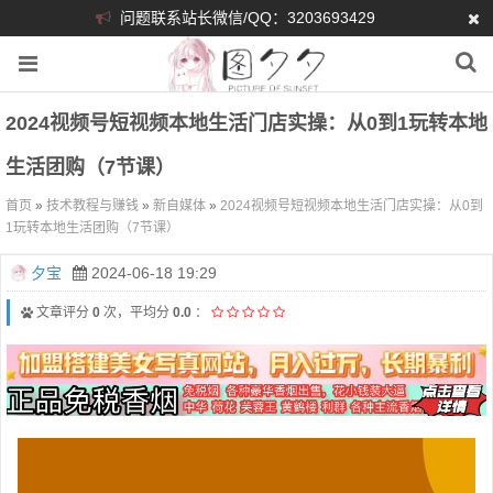
问题联系站长微信/QQ：3203693429
2024视频号短视频本地生活门店实操：从0到1玩转本地
生活团购（7节课）
首页
»
技术教程与赚钱
»
新自媒体
»
2024视频号短视频本地生活门店实操：从0到
1玩转本地生活团购（7节课）
夕宝
2024-06-18 19:29
文章评分
0
次，平均分
0.0
：