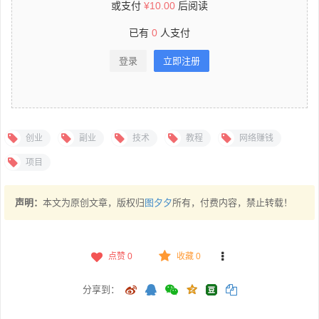
或支付
¥
10.00
后阅读
已有
0
人支付
登录
立即注册
创业
副业
技术
教程
网络赚钱
项目
声明：
本文为原创文章，版权归
图夕夕
所有，付费内容，禁止转载！
点赞
0
收藏 0
分享到：