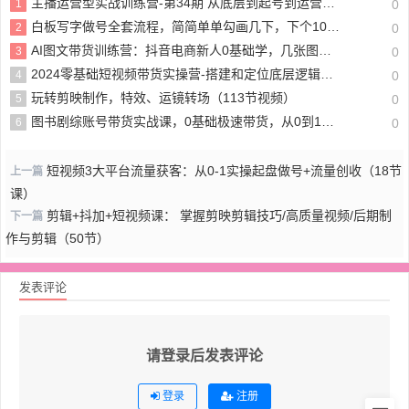
主播运营型实战训练营-第34期 从底层到起号到运营型主播到千川投放思路
1
0
白板写字做号全套流程，简简单单勾画几下，下个10w+的爆款就是你（课程+直播回放）
2
0
AI图文带货训练营：抖音电商新人0基础学，几张图文能赚1.4w+
3
0
2024零基础短视频带货实操营-搭建和定位底层逻辑、选品核心数据和方法、AI智能剪辑
4
0
玩转剪映制作，特效、运镜转场（113节视频）
5
0
图书剧综账号带货实战课，0基础极速带货，从0到1搭建一个图书剧综账号
6
0
短视频3大平台流量获客：从0-1实操起盘做号+流量创收（18节
上一篇
课）
剪辑+抖加+短视频课： 掌握剪映剪辑技巧/高质量视频/后期制
下一篇
作与剪辑（50节）
发表评论
请登录后发表评论
登录
注册