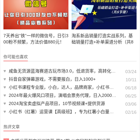
7天养出“铁”一样的微信号，日引3
淘系新品销量打造实战系列，基
00粉不频繁，方法价值880元！
础销量打造+补单渠道分析（共8
节课）
你可能也喜欢
♥
咸鱼无货源蓝海赛道古玩市场3.0，低退货率，高转化率！
03/24
♥
抖音自家弹幕游戏，不需要报白，日入1000+
10/11
♥
小红书课程专业版，小白，达人，品牌商家，小红书电商教程（15节）
06/18
♥
2024年最火爆风口项目，演唱会票务代理，日入2000+，一部手机就能搞定！
06/25
♥
2024淘宝卖虚拟产品项目，10节视频课+提供货源
03/06
♥
小红书（红薯）运营课【高级班】，专为红薯小白量身而定（42节课）
02/16
热评文章