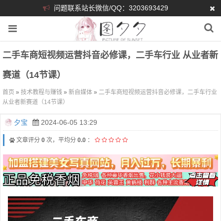
问题联系站长微信/QQ：3203693429
二手车商短视频运营抖音必修课，二手车行业 从业者新
赛道（14节课）
首页
»
技术教程与赚钱
»
新自媒体
»
二手车商短视频运营抖音必修课，二手车行业
从业者新赛道（14节课）
夕宝
2024-06-05 13:29
文章评分
0
次，平均分
0.0
：