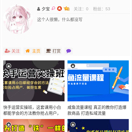
夕宝
关注：
0
粉丝：
53
这个人很懒，什么都没写
关注
主页
打赏
快手运营实操班，这套课用小白
咸鱼流量课程 真正的教你打造爆
都能学会的方法教你抢占用户，
款商品 打造私域流量
做好生意