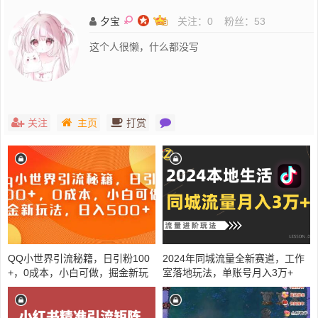
夕宝
关注：
0
粉丝：
53
这个人很懒，什么都没写
关注
主页
打赏
QQ小世界引流秘籍，日引粉100
2024年同城流量全新赛道，工作
+，0成本，小白可做，掘金新玩
室落地玩法，单账号月入3万+
法，日入500+