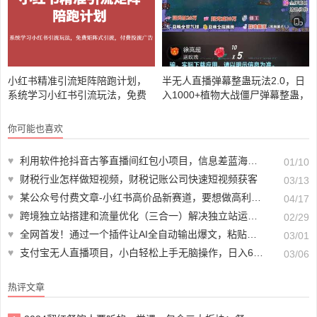
小红书精准引流矩阵陪跑计划，
半无人直播弹幕整蛊玩法2.0，日
系统学习小红书引流玩法，免费
入1000+植物大战僵尸弹幕整蛊，
矩阵式引流，付费投流广告
撸礼物音浪效果很强大
你可能也喜欢
♥
利用软件抢抖音古筝直播间红包小项目，信息差蓝海赛道轻松日入100+
01/10
♥
财税行业怎样做短视频，财税记账公司快速短视频获客
03/13
♥
某公众号付费文章-小红书高价品新赛道，要想做高利润的品，一定要学会找差异化！
04/17
♥
跨境独立站搭建和流量优化（三合一）解决独立站运营问题，不走弯路！
02/29
♥
全网首发！通过一个插件让AI全自动输出爆文，粘贴复制矩阵操作，月入3W+
03/01
♥
支付宝无人直播项目，小白轻松上手无脑操作，日入600+
03/06
热评文章