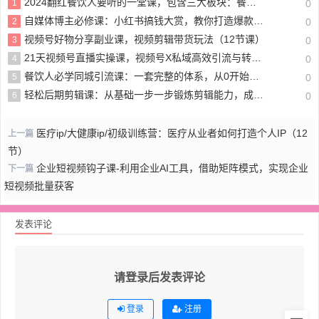
2024翻红餐饮人要听的一堂课，包含三大板块：餐饮管理、流量干货、特别篇
1
0
自媒体博主必修课：小红书搞钱大赏，教你打造爆款，如何搞钱（11节课）
2
0
视频号好物分享副业课，视频剪辑带货玩法（12节课）
3
0
21天视频号直播实操课，视频号X私域高效引流与转化（22节课）
4
0
餐饮人必学同城引流课：一套完整的体系，从0开始学习同城引流（68节课）
5
0
轻松后期剪辑课：从基础一步一步锻炼剪辑能力，成为一名成熟剪辑师（15节课）
6
0
医疗ip/大健康ip/初级训练营：医疗从业者如何打造个人IP（12
上一篇
节）
企业短视频钩子课-利用企业AI工具，借助矩阵模式，实现企业
下一篇
短视频批量获客
发表评论
请登录后发表评论
登录
注册