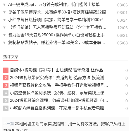
♥
AI一键生成ppt，五分钟完成制作，低门槛线上接单
03/06
♥
鬼谷子做局博弈术：处事绝学30招+酒饮真经秘籍22招
03/01
♥
小红书每日热榜项目实操，简单易学一单纯利1000+！
03/24
♥
【怀旧新娘】无人直播整蛊互动玩法（含全套开播教程+软件+视频素材+音效）
12/06
♥
暴力掘金19天变现25000+操作简单小白也可轻松上手
06/21
♥
复制粘贴发帖子，赚老外钱一单50美金，0成本兼职副业
05/08
热评文章
自媒体+摄影课【第1期】由浅到深 循环渐进 让作品刷爆 各大社交平台（17节)
1
0
2024短视频带货实战课：赛道规划·选品方法·投流测品·放量玩法·流量规划
2
0
视频号获客转化全攻略，手把手教你打造爆款视频号（19节课）
3
0
小店整装多点盈利系统（家装、建材、家居类线上课程）揭秘400平小店年产值5000万
4
0
2024短视频综合课程，剪辑课+抖加课+短视频课（48节）
5
0
小吃配方绿幕直播系列课，在家用一部手机或者电脑也能创收（14节课）
6
0
本地同城生活商家实战指南：用一切有效方法，把客户从线上
上一篇