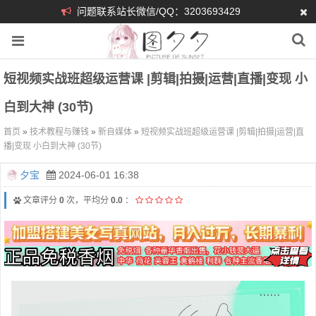
问题联系站长微信/QQ：3203693429
短视频实战班超级运营课 |剪辑|拍摄|运营|直播|变现 小
白到大神 (30节)
首页
»
技术教程与赚钱
»
新自媒体
»
短视频实战班超级运营课 |剪辑|拍摄|运营|直
播|变现 小白到大神 (30节)
夕宝
2024-06-01 16:38
文章评分
0
次，平均分
0.0
：