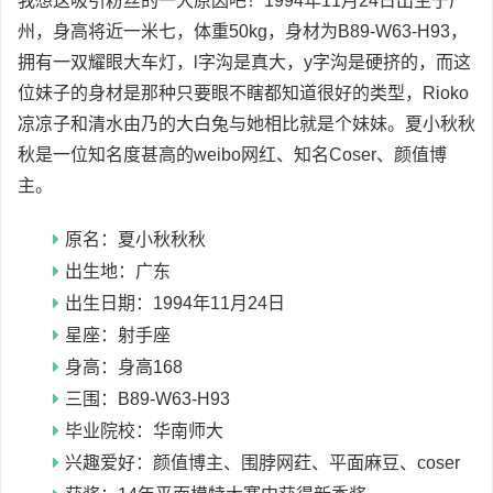
我想这吸引粉丝的一大原因吧！1994年11月24日出生于广
州，身高将近一米七，体重50kg，身材为B89-W63-H93，
拥有一双耀眼大车灯，l字沟是真大，y字沟是硬挤的，而这
位妹子的身材是那种只要眼不瞎都知道很好的类型，Rioko
凉凉子和清水由乃的大白兔与她相比就是个妹妹。夏小秋秋
秋是一位知名度甚高的weibo网红、知名Coser、颜值博
主。
原名：夏小秋秋秋
出生地：广东
出生日期：1994年11月24日
星座：射手座
身高：身高168
三围：B89-W63-H93
毕业院校：华南师大
兴趣爱好：颜值博主、围脖网荭、平面麻豆、coser