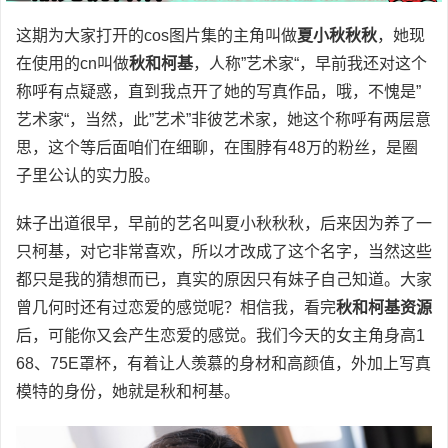
这期为大家打开的cos图片集的主角叫做
夏小秋秋秋
，她现
在使用的cn叫做
秋和柯基
，人称”艺术家“，早前我还对这个
称呼有点疑惑，直到我点开了她的写真作品，哦，不愧是”
艺术家“，当然，此”艺术”非彼艺术家，她这个称呼有两层意
思，这个等后面咱们在细聊，在围脖有48万的粉丝，是圈
子里公认的实力股。
妹子出道很早，早前的艺名叫夏小秋秋秋，后来因为养了一
只柯基，对它非常喜欢，所以才改成了这个名字，当然这些
都只是我的猜想而已，真实的原因只有妹子自己知道。大家
曾几何时还有过恋爱的感觉呢？相信我，看完
秋和柯基资源
后，可能你又会产生恋爱的感觉。我们今天的女主角身高1
68、75E罩杯，有着让人羡慕的身材和高颜值，外加上写真
模特的身份，她就是秋和柯基。