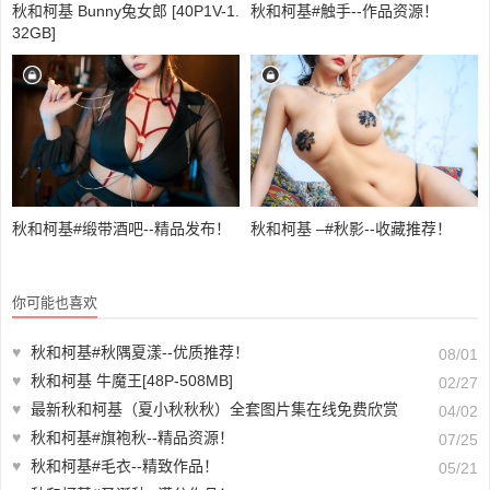
秋和柯基 Bunny兔女郎 [40P1V-1.
秋和柯基#触手--作品资源！
32GB]
秋和柯基#缎带酒吧--精品发布！
秋和柯基 –#秋影--收藏推荐！
你可能也喜欢
♥
秋和柯基#秋隅夏漾--优质推荐！
08/01
♥
秋和柯基 牛魔王[48P-508MB]
02/27
♥
最新秋和柯基（夏小秋秋秋）全套图片集在线免费欣赏
04/02
♥
秋和柯基#旗袍秋--精品资源！
07/25
♥
秋和柯基#毛衣--精致作品！
05/21