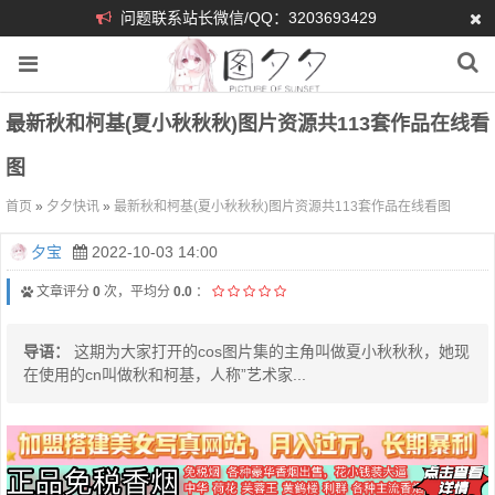
问题联系站长微信/QQ：3203693429
最新秋和柯基(夏小秋秋秋)图片资源共113套作品在线看
图
首页
»
夕夕快讯
»
最新秋和柯基(夏小秋秋秋)图片资源共113套作品在线看图
夕宝
2022-10-03 14:00
文章评分
0
次，平均分
0.0
：
导语：
这期为大家打开的cos图片集的主角叫做夏小秋秋秋，她现
在使用的cn叫做秋和柯基，人称”艺术家...