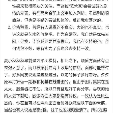
性感来获得网友的关注，而这位“艺术家”会尝试融入剧
情的元素，有些照片会配上文字加入剧情，虽然剧情很
简单，但也是不错的尝试和体验，反正我蛮喜欢的。
价格稍贵，曾经有人说贵的不真实，大的也不真实，也
许这就是艺术的价格吧。作为白嫖党，我自然是优先去
网上寻找，毕竟我还要养家糊口，我也有支持的心，奈
何钱包不鼓，等有实力了我也会去支持一波。
夏小秋秋秋早前是为平面模特，相比之下，颜值方面就有点
差强人意了，而且根据我在网上收集的信息，面部可能整过
了，好多网友说她是越整越丑，以前的样子多好看呀。夕夕
原本打算做一期
秋和柯基在线看图
的，但由于图片集实在是
太大，服务器扛不住，所以只有整理好了再分享，喜欢的她
的人去下载吧，欧派方面大家都没有异议，一致认为是原生
态的，你甚至可以在照片里面看到她欧派皮肤下面的青筋，
当然也有人说她是高p怪，妹子也发视频澄清了。所以在照