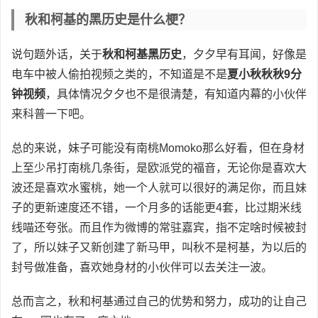
秋和柯基的黑历史是什么梗？
说句题外话，关于
秋和柯基黑历史
，夕夕早有耳闻，好像是
电车中被人偷拍视频之类的，不知道是不是
夏小秋秋秋9分
钟视频
，具体情况夕夕也不是很清楚，有知道内幕的小伙伴
来科普一下吧。
总的来说，妹子可能没有南桃Momoko那么好看，但在身材
上至少吊打南桃几条街，是欧派党的福音，无论你是喜欢大
波还是喜欢水蜜桃，她一个人就可以很好的满足你，而且妹
子的更新速度还不错，一个月多的话能更4套，比过期米线
线喵还夸张。而且作为微博的常驻嘉宾，指不定啥时候被封
了，所以妹子又新创建了新马甲，叫秋不是柯基，为以后的
封号做准备，喜欢她身材的小伙伴可以去关注一波。
总而言之，秋和柯基通过自己的优势和努力，成功的让自己