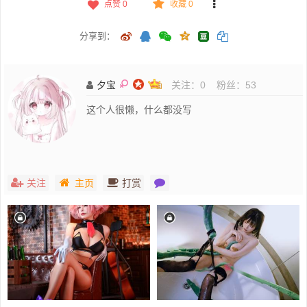
点赞
0
收藏 0
分享到：
夕宝
关注：
0
粉丝：
53
这个人很懒，什么都没写
关注
主页
打赏