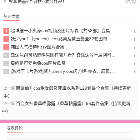
♥
秋和柯基#圣诞秋--满分作品！
07/24
热评文章
超详细一小央泽cos视频及图片写真【共58部】合集分享
1
0
妖少you1（youichi）cos路易及黛玉最全32套图包
2
0
韩国人气模特hizzy图片合集
3
0
蠢沫沫创可贴遮阴原图在哪儿看？蠢沫沫放学后创可贴最受欢迎
4
0
周叽是可爱兔兔cos图片欣赏
5
0
[游戏王卡片游戏]贤儿sherry cos闪刀姬-零衣，展现闪刀姬的魅力无限
6
0
面饼仙儿cos兔女郎及死库水系列129套最全合集（持续更新
上一篇
中）
百变女神香草喵露露（香草帕露露）56套作品集（持续更新
下一篇
中）
发表评论